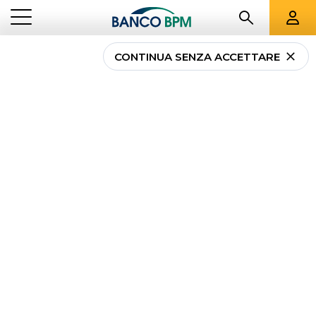
CONTINUA SENZA ACCETTARE
Come segnalare una
mail o un sito di
phishing
...
NEWS PRIVATI
COME SEGNALARE UNA MAIL O UN SITO DI PHISHING