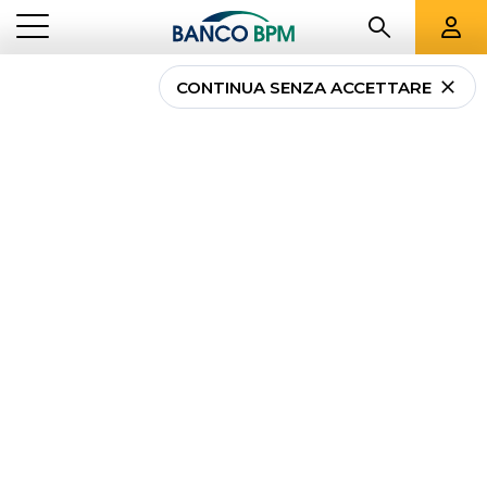
CONTINUA SENZA ACCETTARE
...
MAGAZINE
PENSA IN DIGITALE
Pensa in digitale
Ottimizzare le procedure aziendali, gestire
incassi, pagamenti
e cicli di fatturazione è
più facile quando l’impresa può contare sul
giusto mix di tecnologie e
servizi digitali
.
Scopri tutte le novità su
POS
,
fatturazione
elettronica, disposizioni RIBA, pagamenti
tramite deleghe F24, MAV, RAV e operatività
online sicura.