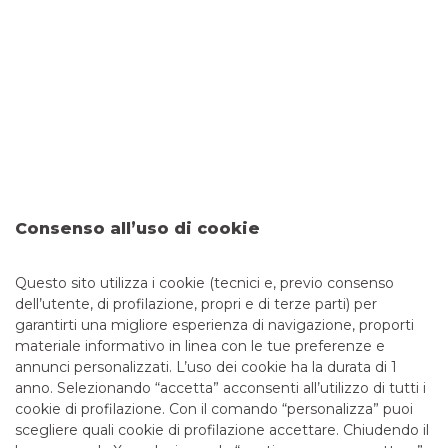
contatto con dati sensibili
29/11/2019
-
La fattura elettronica dei medici e degli
operatori che erogano prestazioni sanitarie ha ricevuto
il veto da parte del Garante della Privacy, che ha
evidenziato dei profili di rischio per i dati sensibili
registrati nel documento.
continua a leggere
PENSA IN DIGITALE
Consenso all’uso di cookie
Questo sito utilizza i cookie (tecnici e, previo consenso
1
dell’utente, di profilazione, propri e di terze parti) per
garantirti una migliore esperienza di navigazione, proporti
materiale informativo in linea con le tue preferenze e
annunci personalizzati. L’uso dei cookie ha la durata di 1
anno. Selezionando “accetta” acconsenti all’utilizzo di tutti i
TUTTI I CONTATTI
cookie di profilazione. Con il comando “personalizza” puoi
scegliere quali cookie di profilazione accettare. Chiudendo il