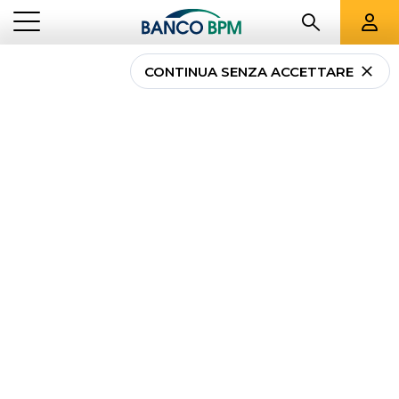
CONTINUA SENZA ACCETTARE
Truffe sentimentali:
cosa sono e come
proteggersi
...
NEWS PRIVATI
TRUFFE SENTIMENTALI: COSA SONO E COME PROTEGGERSI