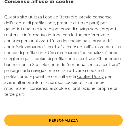
Consenso all’uso di cookie
funzionalità aggiuntive e molto utili, che vale la pena
conoscere.
Questo sito utilizza i cookie (tecnici e, previo consenso
dell’utente, di profilazione, propri e di terze parti) per
garantirti una migliore esperienza di navigazione, proporti
materiale informativo in linea con le tue preferenze e
annunci personalizzati. L’uso dei cookie ha la durata di 1
anno. Selezionando “accetta” acconsenti all’utilizzo di tutti i
TUTTI I CONTATTI
cookie di profilazione. Con il comando “personalizza” puoi
scegliere quali cookie di profilazione accettare. Chiudendo il
banner con la X o selezionando “continua senza accettare”
LINK UTILI
proseguirai la navigazione senza attivare i cookie di
CONTATTI E FILIALI
profilazione. É possibile consultare la
Cookie Policy
per
avere ulteriori informazioni sui cookie utilizzati e per
LAVORA CON NOI
modificare il consenso ai cookie di profilazione, propri e di
TERZO SETTORE
terze parti.
SICUREZZA
ALTRI SITI DEL GRUPPO
PERSONALIZZA