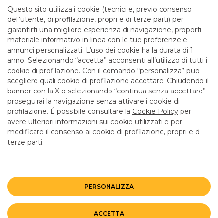
mattina fino alle 12.55
Questo sito utilizza i cookie (tecnici e, previo consenso
dell’utente, di profilazione, propri e di terze parti) per
garantirti una migliore esperienza di navigazione, proporti
SERVIZI
materiale informativo in linea con le tue preferenze e
annunci personalizzati. L’uso dei cookie ha la durata di 1
anno. Selezionando “accetta” acconsenti all’utilizzo di tutti i
ATM con versamento SI
cookie di profilazione. Con il comando “personalizza” puoi
Bancomat SI
scegliere quali cookie di profilazione accettare. Chiudendo il
banner con la X o selezionando “continua senza accettare”
LINK UTILI
proseguirai la navigazione senza attivare i cookie di
CONTATTI E FILIALI
profilazione. É possibile consultare la
Cookie Policy
per
avere ulteriori informazioni sui cookie utilizzati e per
LAVORA CON NOI
modificare il consenso ai cookie di profilazione, propri e di
terze parti.
TERZO SETTORE
SICUREZZA
ALTRI SITI DEL GRUPPO
PERSONALIZZA
Mappa del sito
Privacy
Disclaimer
Cookie Policy
ACCETTA