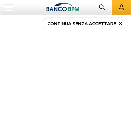
CONTINUA SENZA ACCETTARE
...
CAMPANIA
01562
Banco BPM - Banca
Popolare di Novara
AIROLA
-
Agenzia
01562
CAB 75250 - ABI 05034