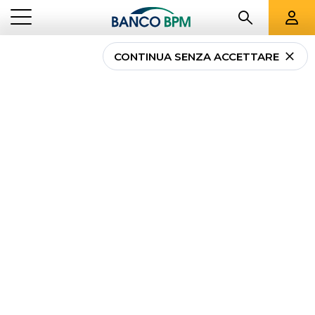
CONTINUA SENZA ACCETTARE
...
EMILIA ROMAGNA
00470
Banco BPM - Banco
S. Geminiano e S.
Prospero
CASTELNOVO DI SOTTO
-
Agenzia
00470
CAB 66270 - ABI 05034