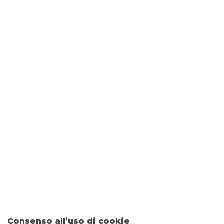
DOVE SIAMO
Via Gramsci, 50
42024 CASTELNOVO DI SOTTO
CONTATTI
Tel:
0522688241
Fax: 0452030519
Email:
filiale.00470@bancobpm.it
ORARI
Consenso all’uso di cookie