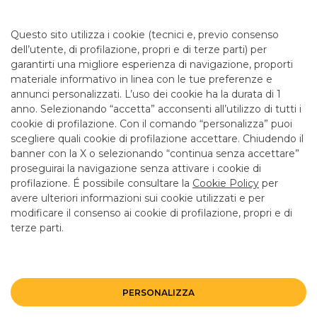
Da lunedì a giovedì 08.20 - 13.20 14.30 - 16.30 e venerdì
08.20 - 13.20 14.30 - 16.00 per consulenza. Cassa 08.20 -
Questo sito utilizza i cookie (tecnici e, previo consenso
12.55 solo lun, merc e ven.
dell’utente, di profilazione, propri e di terze parti) per
garantirti una migliore esperienza di navigazione, proporti
materiale informativo in linea con le tue preferenze e
SERVIZI
annunci personalizzati. L’uso dei cookie ha la durata di 1
anno. Selezionando “accetta” acconsenti all’utilizzo di tutti i
cookie di profilazione. Con il comando “personalizza” puoi
Bancomat SI
scegliere quali cookie di profilazione accettare. Chiudendo il
banner con la X o selezionando “continua senza accettare”
LINK UTILI
proseguirai la navigazione senza attivare i cookie di
CONTATTI E FILIALI
profilazione. É possibile consultare la
Cookie Policy
per
avere ulteriori informazioni sui cookie utilizzati e per
LAVORA CON NOI
modificare il consenso ai cookie di profilazione, propri e di
terze parti.
TERZO SETTORE
SICUREZZA
ALTRI SITI DEL GRUPPO
PERSONALIZZA