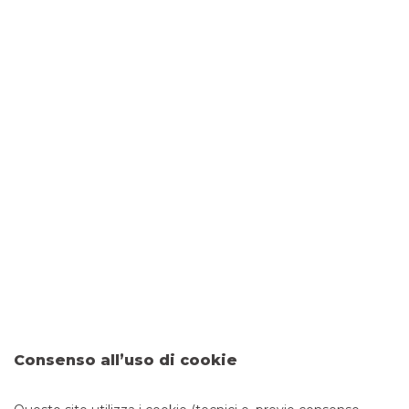
DOVE SIAMO
Via Tor Fiorenza 56/c
00199 ROMA
CONTATTI
Tel:
0686328797
Fax: 0458255564
Email:
filiale.01310@bancobpm.it
ORARI
Consenso all’uso di cookie
Da lunedì a giovedì 08.20 - 13.20 14.30 - 16.30 e venerdì
08.20 - 13.20 14.30 - 16.00 per consulenza. Cassa solo la