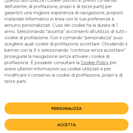
Questo sito utilizza i cookie (tecnici e, previo consenso
mattina fino alle 12.55
dell’utente, di profilazione, propri e di terze parti) per
garantirti una migliore esperienza di navigazione, proporti
materiale informativo in linea con le tue preferenze e
SERVIZI
annunci personalizzati. L’uso dei cookie ha la durata di 1
anno. Selezionando “accetta” acconsenti all’utilizzo di tutti i
cookie di profilazione. Con il comando “personalizza” puoi
Bancomat SI
scegliere quali cookie di profilazione accettare. Chiudendo il
banner con la X o selezionando “continua senza accettare”
LINK UTILI
proseguirai la navigazione senza attivare i cookie di
CONTATTI E FILIALI
profilazione. É possibile consultare la
Cookie Policy
per
avere ulteriori informazioni sui cookie utilizzati e per
LAVORA CON NOI
modificare il consenso ai cookie di profilazione, propri e di
terze parti.
TERZO SETTORE
SICUREZZA
ALTRI SITI DEL GRUPPO
PERSONALIZZA
Mappa del sito
Privacy
Disclaimer
Cookie Policy
ACCETTA
©BANCO BPM GRUPPO BANCARIO