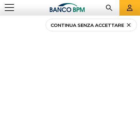
CONTINUA SENZA ACCETTARE
...
LAZIO
01310
Banco BPM - Banca
Popolare di Novara
ROMA
-
Agenzia
01310
CAB 03242 - ABI 05034