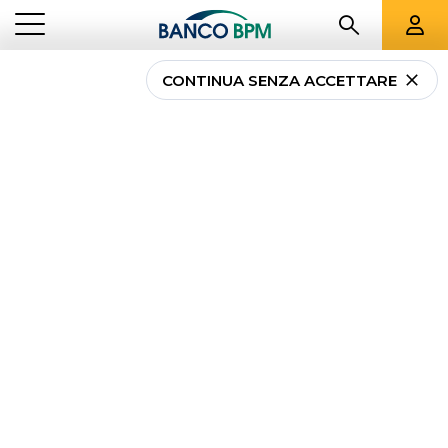
CONTINUA SENZA ACCETTARE
...
LAZIO
02189
Banco BPM - Banca
Popolare di Novara
ROMA
-
Agenzia
02189
CAB 03239 - ABI 05034