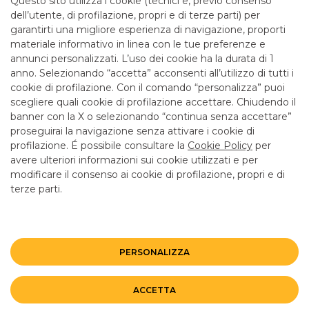
Questo sito utilizza i cookie (tecnici e, previo consenso
mattina fino alle 12.55
dell’utente, di profilazione, propri e di terze parti) per
garantirti una migliore esperienza di navigazione, proporti
materiale informativo in linea con le tue preferenze e
SERVIZI
annunci personalizzati. L’uso dei cookie ha la durata di 1
anno. Selezionando “accetta” acconsenti all’utilizzo di tutti i
cookie di profilazione. Con il comando “personalizza” puoi
Bancomat SI
scegliere quali cookie di profilazione accettare. Chiudendo il
banner con la X o selezionando “continua senza accettare”
LINK UTILI
proseguirai la navigazione senza attivare i cookie di
CONTATTI E FILIALI
profilazione. É possibile consultare la
Cookie Policy
per
avere ulteriori informazioni sui cookie utilizzati e per
LAVORA CON NOI
modificare il consenso ai cookie di profilazione, propri e di
terze parti.
TERZO SETTORE
SICUREZZA
ALTRI SITI DEL GRUPPO
PERSONALIZZA
Mappa del sito
Privacy
Disclaimer
Cookie Policy
ACCETTA
©BANCO BPM GRUPPO BANCARIO