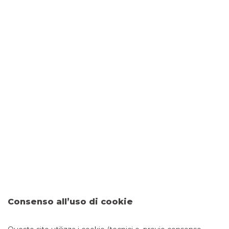
DOVE SIAMO
Via Torrevecchia, 1025/1027
00168 ROMA
CONTATTI
Tel:
066270844
Fax: 0458254523
Email:
filiale.02189@bancobpm.it
ORARI
Consenso all’uso di cookie
Da lunedì a giovedì 08.20 - 13.20 14.30 - 16.30 e venerdì
08.20 - 13.20 14.30 - 16.00 per consulenza. Cassa solo la