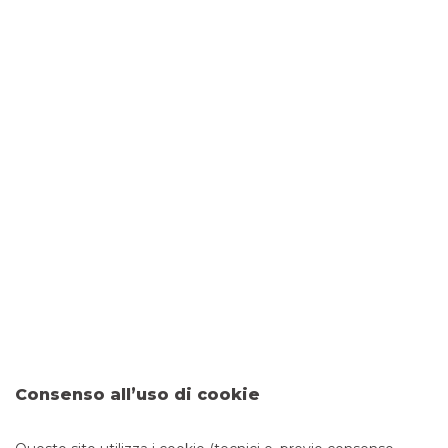
DOVE SIAMO
Piazza Garibaldi, 16
24019 ZOGNO
CONTATTI
Tel:
034593751
Fax: 0458254926
Email:
filiale.04226@bancobpm.it
ORARI
Consenso all’uso di cookie
Da lunedì a giovedì 08.20 - 13.20 14.30 - 16.30 e venerdì
08.20 - 13.20 14.30 - 16.00 per consulenza. Cassa solo la