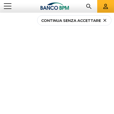
CONTINUA SENZA ACCETTARE
...
LOMBARDIA
04226
Banco BPM - Credito
Bergamasco
ZOGNO
-
Agenzia
04226
CAB 53790 - ABI 05034