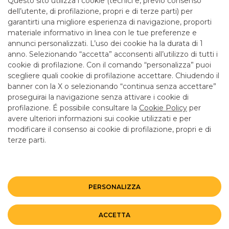
Questo sito utilizza i cookie (tecnici e, previo consenso
mattina fino alle 12.55
dell’utente, di profilazione, propri e di terze parti) per
garantirti una migliore esperienza di navigazione, proporti
materiale informativo in linea con le tue preferenze e
SERVIZI
annunci personalizzati. L’uso dei cookie ha la durata di 1
anno. Selezionando “accetta” acconsenti all’utilizzo di tutti i
cookie di profilazione. Con il comando “personalizza” puoi
Bancomat SI
scegliere quali cookie di profilazione accettare. Chiudendo il
banner con la X o selezionando “continua senza accettare”
LINK UTILI
proseguirai la navigazione senza attivare i cookie di
CONTATTI E FILIALI
profilazione. É possibile consultare la
Cookie Policy
per
avere ulteriori informazioni sui cookie utilizzati e per
LAVORA CON NOI
modificare il consenso ai cookie di profilazione, propri e di
terze parti.
TERZO SETTORE
SICUREZZA
ALTRI SITI DEL GRUPPO
PERSONALIZZA
Mappa del sito
Privacy
Disclaimer
Cookie Policy
ACCETTA
©BANCO BPM GRUPPO BANCARIO