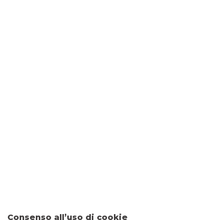
DOVE SIAMO
Piazza Marconi, 11
26032 OSTIANO
CONTATTI
Tel:
037285421
Fax: 0458254290
Email:
filiale.02984@bancobpm.it
ORARI
Consenso all’uso di cookie