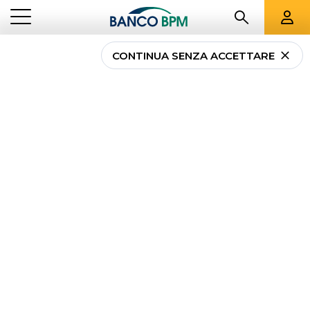
CONTINUA SENZA ACCETTARE
...
LOMBARDIA
02984
Banco BPM - Banca
Popolare di
Cremona
OSTIANO
-
Agenzia
02984
CAB 56950 - ABI 05034