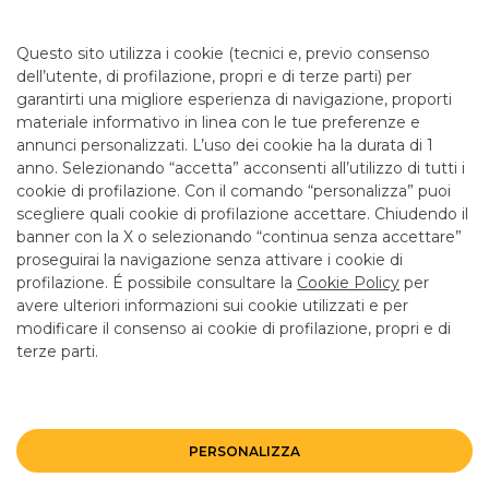
Da lunedì a giovedì 08.20 - 13.20 14.30 - 16.30 e venerdì
08.20 - 13.20 14.30 - 16.00 per consulenza. Cassa solo la
Questo sito utilizza i cookie (tecnici e, previo consenso
mattina fino alle 12.55
dell’utente, di profilazione, propri e di terze parti) per
garantirti una migliore esperienza di navigazione, proporti
materiale informativo in linea con le tue preferenze e
SERVIZI
annunci personalizzati. L’uso dei cookie ha la durata di 1
anno. Selezionando “accetta” acconsenti all’utilizzo di tutti i
cookie di profilazione. Con il comando “personalizza” puoi
Bancomat SI
scegliere quali cookie di profilazione accettare. Chiudendo il
banner con la X o selezionando “continua senza accettare”
LINK UTILI
proseguirai la navigazione senza attivare i cookie di
CONTATTI E FILIALI
profilazione. É possibile consultare la
Cookie Policy
per
avere ulteriori informazioni sui cookie utilizzati e per
LAVORA CON NOI
modificare il consenso ai cookie di profilazione, propri e di
terze parti.
TERZO SETTORE
SICUREZZA
ALTRI SITI DEL GRUPPO
PERSONALIZZA