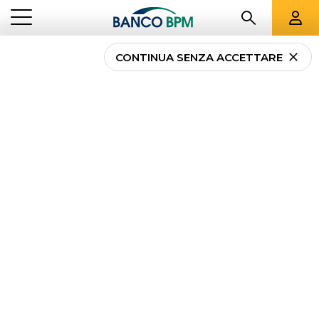
CONTINUA SENZA ACCETTARE
...
TUTTE LE FILIALI
LC
Tutte le filiali
Banco
BPM a
Lecco
e
provincia
Banco BPM - Banca Popolare di Milano
BARZANO
- 01856
VIA MANARA, 22