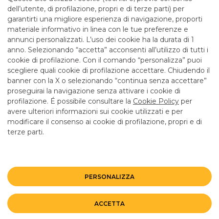
Cassa solo la mattina fino alle 12.55
dell’utente, di profilazione, propri e di terze parti) per
garantirti una migliore esperienza di navigazione, proporti
CAB
51550
ABI
05034
materiale informativo in linea con le tue preferenze e
Bancomat
SI
, ATM con versamento
NO
annunci personalizzati. L’uso dei cookie ha la durata di 1
Entra in filiale
anno. Selezionando “accetta” acconsenti all’utilizzo di tutti i
cookie di profilazione. Con il comando “personalizza” puoi
scegliere quali cookie di profilazione accettare. Chiudendo il
banner con la X o selezionando “continua senza accettare”
LINK UTILI
proseguirai la navigazione senza attivare i cookie di
CONTATTI E FILIALI
profilazione. É possibile consultare la
Cookie Policy
per
avere ulteriori informazioni sui cookie utilizzati e per
LAVORA CON NOI
modificare il consenso ai cookie di profilazione, propri e di
terze parti.
TERZO SETTORE
SICUREZZA
ALTRI SITI DEL GRUPPO
PERSONALIZZA
Mappa del sito
Privacy
Disclaimer
Cookie Policy
ACCETTA
©BANCO BPM GRUPPO BANCARIO