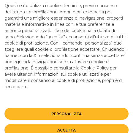
mattina fino alle 12.55
Questo sito utilizza i cookie (tecnici e, previo consenso
dell’utente, di profilazione, propri e di terze parti) per
garantirti una migliore esperienza di navigazione, proporti
SERVIZI
materiale informativo in linea con le tue preferenze e
annunci personalizzati. L’uso dei cookie ha la durata di 1
anno. Selezionando “accetta” acconsenti all’utilizzo di tutti i
ATM con versamento SI
cookie di profilazione. Con il comando “personalizza” puoi
Bancomat SI
scegliere quali cookie di profilazione accettare. Chiudendo il
banner con la X o selezionando “continua senza accettare”
LINK UTILI
proseguirai la navigazione senza attivare i cookie di
CONTATTI E FILIALI
profilazione. É possibile consultare la
Cookie Policy
per
avere ulteriori informazioni sui cookie utilizzati e per
LAVORA CON NOI
modificare il consenso ai cookie di profilazione, propri e di
terze parti.
TERZO SETTORE
SICUREZZA
ALTRI SITI DEL GRUPPO
PERSONALIZZA
Mappa del sito
Privacy
Disclaimer
Cookie Policy
ACCETTA