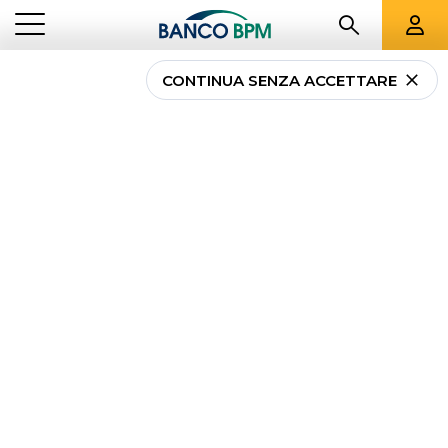
CONTINUA SENZA ACCETTARE
...
LOMBARDIA
00083
Banco BPM - Banca
Popolare di Milano
TREZZANO SUL NAVIGLIO
-
Agenzia
00083
CAB 33910 - ABI 05034