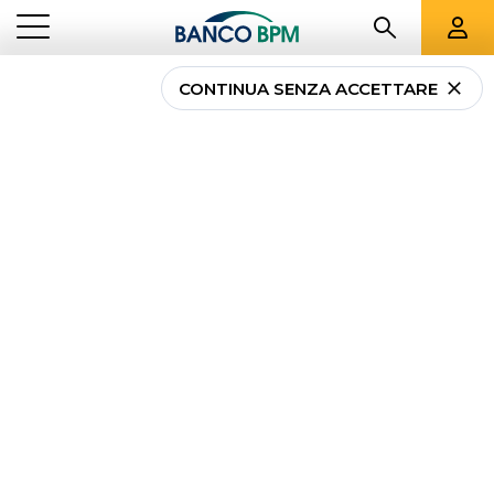
CONTINUA SENZA ACCETTARE
...
LOMBARDIA
00670
Banco BPM - Banca
Popolare di Milano
MILANO
-
Agenzia
00670
CAB 01741 - ABI 05034