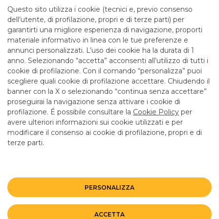
mattina fino alle 12.55
Questo sito utilizza i cookie (tecnici e, previo consenso
dell’utente, di profilazione, propri e di terze parti) per
garantirti una migliore esperienza di navigazione, proporti
SERVIZI
materiale informativo in linea con le tue preferenze e
annunci personalizzati. L’uso dei cookie ha la durata di 1
anno. Selezionando “accetta” acconsenti all’utilizzo di tutti i
ATM con versamento SI
cookie di profilazione. Con il comando “personalizza” puoi
Bancomat SI
scegliere quali cookie di profilazione accettare. Chiudendo il
banner con la X o selezionando “continua senza accettare”
LINK UTILI
proseguirai la navigazione senza attivare i cookie di
CONTATTI E FILIALI
profilazione. É possibile consultare la
Cookie Policy
per
avere ulteriori informazioni sui cookie utilizzati e per
LAVORA CON NOI
modificare il consenso ai cookie di profilazione, propri e di
terze parti.
TERZO SETTORE
SICUREZZA
ALTRI SITI DEL GRUPPO
PERSONALIZZA
Mappa del sito
Privacy
Disclaimer
Cookie Policy
ACCETTA