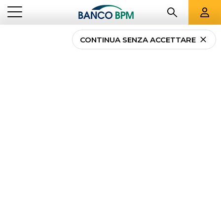
CONTINUA SENZA ACCETTARE
...
LOMBARDIA
00770
Banco BPM - Banca
Popolare di Milano
OPERA
-
Agenzia
00770
CAB 33482 - ABI 05034