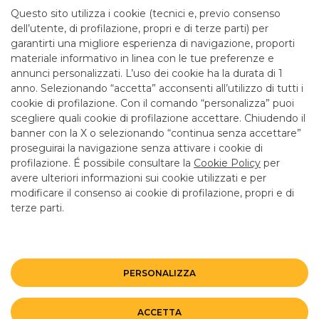
mattina fino alle 12.55
Questo sito utilizza i cookie (tecnici e, previo consenso
dell’utente, di profilazione, propri e di terze parti) per
garantirti una migliore esperienza di navigazione, proporti
SERVIZI
materiale informativo in linea con le tue preferenze e
annunci personalizzati. L’uso dei cookie ha la durata di 1
anno. Selezionando “accetta” acconsenti all’utilizzo di tutti i
ATM con versamento SI
cookie di profilazione. Con il comando “personalizza” puoi
Bancomat SI
scegliere quali cookie di profilazione accettare. Chiudendo il
banner con la X o selezionando “continua senza accettare”
LINK UTILI
proseguirai la navigazione senza attivare i cookie di
CONTATTI E FILIALI
profilazione. É possibile consultare la
Cookie Policy
per
avere ulteriori informazioni sui cookie utilizzati e per
LAVORA CON NOI
modificare il consenso ai cookie di profilazione, propri e di
terze parti.
TERZO SETTORE
SICUREZZA
ALTRI SITI DEL GRUPPO
PERSONALIZZA
Mappa del sito
Privacy
Disclaimer
Cookie Policy
ACCETTA