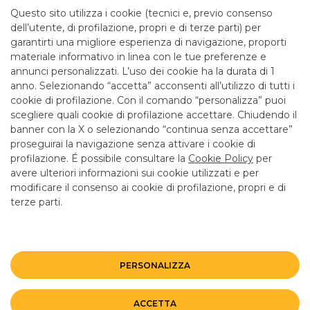
mattina fino alle 12.55
Questo sito utilizza i cookie (tecnici e, previo consenso
dell’utente, di profilazione, propri e di terze parti) per
garantirti una migliore esperienza di navigazione, proporti
SERVIZI
materiale informativo in linea con le tue preferenze e
annunci personalizzati. L’uso dei cookie ha la durata di 1
anno. Selezionando “accetta” acconsenti all’utilizzo di tutti i
ATM con versamento SI
cookie di profilazione. Con il comando “personalizza” puoi
Bancomat SI
scegliere quali cookie di profilazione accettare. Chiudendo il
banner con la X o selezionando “continua senza accettare”
LINK UTILI
proseguirai la navigazione senza attivare i cookie di
CONTATTI E FILIALI
profilazione. É possibile consultare la
Cookie Policy
per
avere ulteriori informazioni sui cookie utilizzati e per
LAVORA CON NOI
modificare il consenso ai cookie di profilazione, propri e di
terze parti.
TERZO SETTORE
SICUREZZA
ALTRI SITI DEL GRUPPO
PERSONALIZZA
Mappa del sito
Privacy
Disclaimer
Cookie Policy
ACCETTA