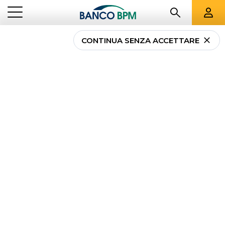
CONTINUA SENZA ACCETTARE
...
LOMBARDIA
00823
Banco BPM - Banca
Popolare di Milano
PERO
-
Agenzia
00823
CAB 33562 - ABI 05034