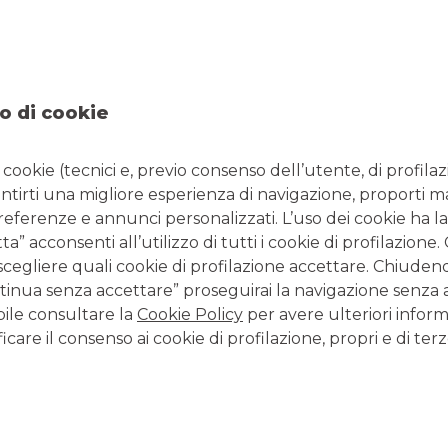
NTATTI
ORARI
295350019
Da lunedì a giovedì 08.20
 0295350488
14.30 - 16.30 e venerdì 08
o di cookie
l:
filiale.00826@bancobpm.it
14.30 - 16.00 per consule
solo la mattina fino alle 1
i cookie (tecnici e, previo consenso dell’utente, di profilaz
antirti una migliore esperienza di navigazione, proporti m
preferenze e annunci personalizzati. L’uso dei cookie ha la
CONTATTI E FILIALI
” acconsenti all’utilizzo di tutti i cookie di profilazione
scegliere quali cookie di profilazione accettare. Chiuden
Tutte le filiali
inua senza accettare” proseguirai la navigazione senza at
Tutti i Centri Imprese
bile consultare la
Cookie Policy
per avere ulteriori inform
Tutti i Centri Corporate
icare il consenso ai cookie di profilazione, propri e di terz
LAVORA CON NOI
Clicca per inviare la tua candidatura