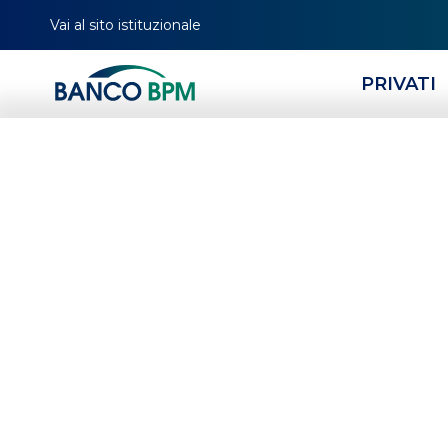
Vai al sito istituzionale
PRIVATI
HOMEPAGE
CERCA FILIALE
TUTTE LE FILIALI
LOMBARDIA
MI
00826
Banco BPM - Banca 
LISCATE
-
Agenzia
00826
CAB 89420 - ABI 05034