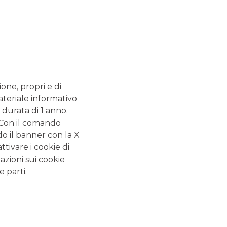
SERVIZI
 - 13.20
Bancomat SI
.20 - 13.20
nza. Cassa
2.55
ione, propri e di
ateriale informativo
 durata di 1 anno.
ALTRI SITI DEL GRUPPO
. Con il comando
do il banner con la X
Banca Aletti
tivare i cookie di
Banca Akros
azioni sui cookie
e parti.