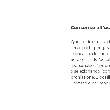
DOVE SIAMO
CO
VIA IV NOVEMBRE, 2
Tel:
0
20060 LISCATE
Fax:
Consenso all’us
Emai
Questo sito utilizza 
terze parti) per gar
in linea con le tue 
LINK UTILI
Selezionando “accetta
“personalizza” puoi 
Magazine
o selezionando “cont
Glossario termini bancari e finanziari
profilazione. É possi
Guide editoriali Banco BPM
utilizzati e per modif
Guide ai servizi digitali e carte di pagamento
Disconoscimento operazioni bancarie
Enti pubblici
Reclami, ricorsi e conciliazioni
Depositi Dormienti