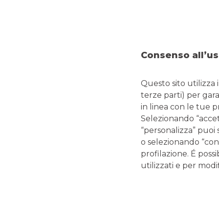
DOVE SIAMO
CO
Via Alberto Da Giussano, 1N06
Tel:
0
20145 MILANO
Fax:
Consenso all’us
Emai
Questo sito utilizza 
terze parti) per gar
in linea con le tue 
LINK UTILI
Selezionando “accetta
“personalizza” puoi 
Magazine
o selezionando “cont
Glossario termini bancari e finanziari
profilazione. É possi
Guide editoriali Banco BPM
utilizzati e per modif
Guide ai servizi digitali e carte di pagamento
Disconoscimento operazioni bancarie
Enti pubblici
Reclami, ricorsi e conciliazioni
Depositi Dormienti