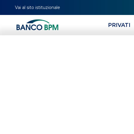
Vai al sito istituzionale
PRIVATI
HOMEPAGE
CERCA FILIALE
TUTTE LE FILIALI
LOMBARDIA
MI
01131
Banco BPM - Banca 
MILANO
-
Agenzia
01131
CAB 01610 - ABI 05034