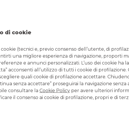
NTATTI
ORARI
24692486
Da lunedì a giovedì 08.20
 0452030885
14.30 - 16.30 e venerdì 08
o di cookie
l:
filiale.01131@bancobpm.it
14.30 - 16.00 per consule
solo la mattina fino alle 1
i cookie (tecnici e, previo consenso dell’utente, di profilaz
antirti una migliore esperienza di navigazione, proporti m
preferenze e annunci personalizzati. L’uso dei cookie ha la
CONTATTI E FILIALI
” acconsenti all’utilizzo di tutti i cookie di profilazione
scegliere quali cookie di profilazione accettare. Chiuden
Tutte le filiali
inua senza accettare” proseguirai la navigazione senza at
Tutti i Centri Imprese
bile consultare la
Cookie Policy
per avere ulteriori inform
Tutti i Centri Corporate
icare il consenso ai cookie di profilazione, propri e di terz
LAVORA CON NOI
Clicca per inviare la tua candidatura