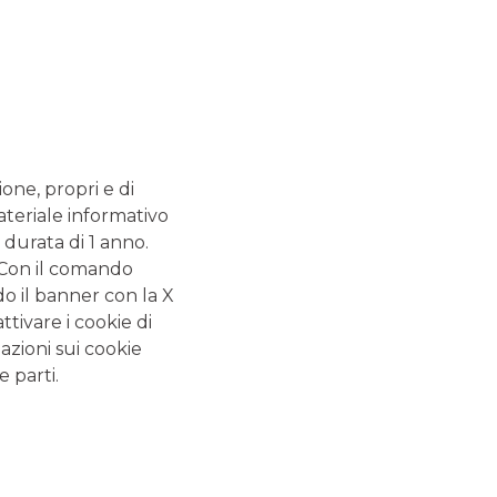
SERVIZI
 - 13.20
Bancomat SI
.20 - 13.20
nza. Cassa
2.55
ione, propri e di
ateriale informativo
 durata di 1 anno.
ALTRI SITI DEL GRUPPO
. Con il comando
do il banner con la X
Banca Aletti
tivare i cookie di
Banca Akros
azioni sui cookie
e parti.