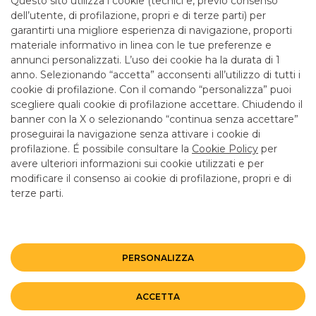
Questo sito utilizza i cookie (tecnici e, previo consenso
mattina fino alle 12.55
dell’utente, di profilazione, propri e di terze parti) per
garantirti una migliore esperienza di navigazione, proporti
materiale informativo in linea con le tue preferenze e
SERVIZI
annunci personalizzati. L’uso dei cookie ha la durata di 1
anno. Selezionando “accetta” acconsenti all’utilizzo di tutti i
cookie di profilazione. Con il comando “personalizza” puoi
Bancomat SI
scegliere quali cookie di profilazione accettare. Chiudendo il
banner con la X o selezionando “continua senza accettare”
LINK UTILI
proseguirai la navigazione senza attivare i cookie di
CONTATTI E FILIALI
profilazione. É possibile consultare la
Cookie Policy
per
avere ulteriori informazioni sui cookie utilizzati e per
LAVORA CON NOI
modificare il consenso ai cookie di profilazione, propri e di
terze parti.
TERZO SETTORE
SICUREZZA
ALTRI SITI DEL GRUPPO
PERSONALIZZA
Mappa del sito
Privacy
Disclaimer
Cookie Policy
ACCETTA
©BANCO BPM GRUPPO BANCARIO