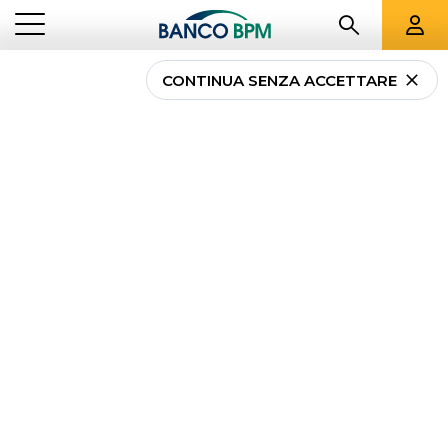
CONTINUA SENZA ACCETTARE
...
LOMBARDIA
01249
Banco BPM - Banca
Popolare di Milano
CANEGRATE
-
Agenzia
01249
CAB 32710 - ABI 05034