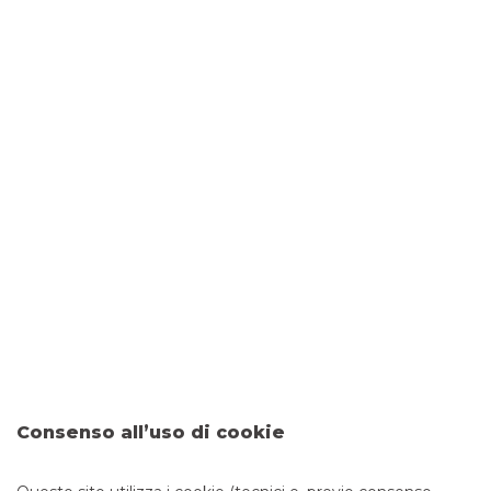
DOVE SIAMO
PIAZZA MATTEOTTI, SNC
20010 CANEGRATE
CONTATTI
Tel:
0331401131
Fax: 0331404244
Email:
filiale.01249@bancobpm.it
ORARI
Consenso all’uso di cookie
Da lunedì a giovedì 08.20 - 13.20 14.30 - 16.30 e venerdì
08.20 - 13.20 14.30 - 16.00 per consulenza. Cassa solo la