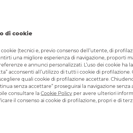
NTATTI
ORARI
29560003
Da lunedì a giovedì 08.20
 0458254460
14.30 - 16.30 e venerdì 08
o di cookie
l:
filiale.02044@bancobpm.it
14.30 - 16.00 per consule
solo la mattina fino alle 1
i cookie (tecnici e, previo consenso dell’utente, di profilaz
antirti una migliore esperienza di navigazione, proporti m
preferenze e annunci personalizzati. L’uso dei cookie ha la
CONTATTI E FILIALI
” acconsenti all’utilizzo di tutti i cookie di profilazione
scegliere quali cookie di profilazione accettare. Chiuden
Tutte le filiali
inua senza accettare” proseguirai la navigazione senza at
Tutti i Centri Imprese
bile consultare la
Cookie Policy
per avere ulteriori inform
Tutti i Centri Corporate
icare il consenso ai cookie di profilazione, propri e di terz
LAVORA CON NOI
Clicca per inviare la tua candidatura