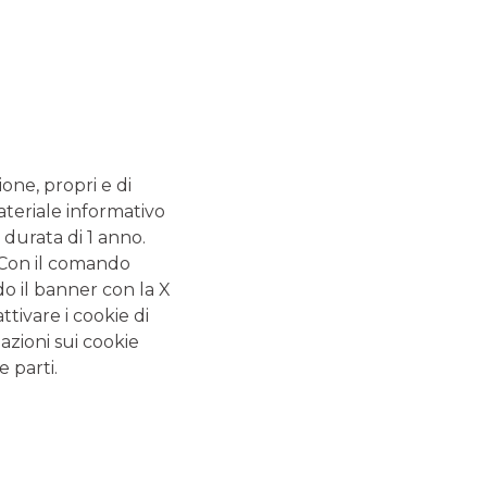
SERVIZI
 - 13.20
Bancomat SI
.20 - 13.20
nza. Cassa
2.55
ione, propri e di
ateriale informativo
 durata di 1 anno.
ALTRI SITI DEL GRUPPO
. Con il comando
do il banner con la X
Banca Aletti
tivare i cookie di
Banca Akros
azioni sui cookie
e parti.