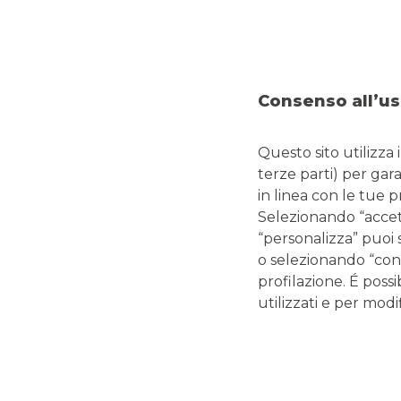
DOVE SIAMO
CO
Via Roma, 25
Tel:
0
20060 VIGNATE
Fax:
Consenso all’us
Emai
Questo sito utilizza 
terze parti) per gar
in linea con le tue 
LINK UTILI
Selezionando “accetta
“personalizza” puoi 
Magazine
o selezionando “cont
Glossario termini bancari e finanziari
profilazione. É possi
Guide editoriali Banco BPM
utilizzati e per modif
Guide ai servizi digitali e carte di pagamento
Disconoscimento operazioni bancarie
Enti pubblici
Reclami, ricorsi e conciliazioni
Depositi Dormienti