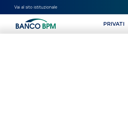
Vai al sito istituzionale
PRIVATI
HOMEPAGE
CERCA FILIALE
TUTTE LE FILIALI
LOMBARDIA
MI
02044
Banco BPM - Banca 
VIGNATE
-
Agenzia
02044
CAB 34040 - ABI 05034