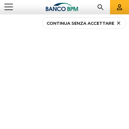
CONTINUA SENZA ACCETTARE
...
LOMBARDIA
02109
Banco BPM - Banca
Popolare di Lodi
MELEGNANO
-
Agenzia
02109
CAB 33380 - ABI 05034