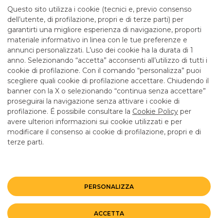
mattina fino alle 12.55
Questo sito utilizza i cookie (tecnici e, previo consenso
dell’utente, di profilazione, propri e di terze parti) per
garantirti una migliore esperienza di navigazione, proporti
SERVIZI
materiale informativo in linea con le tue preferenze e
annunci personalizzati. L’uso dei cookie ha la durata di 1
anno. Selezionando “accetta” acconsenti all’utilizzo di tutti i
ATM con versamento SI
cookie di profilazione. Con il comando “personalizza” puoi
Bancomat SI
scegliere quali cookie di profilazione accettare. Chiudendo il
banner con la X o selezionando “continua senza accettare”
LINK UTILI
proseguirai la navigazione senza attivare i cookie di
CONTATTI E FILIALI
profilazione. É possibile consultare la
Cookie Policy
per
avere ulteriori informazioni sui cookie utilizzati e per
LAVORA CON NOI
modificare il consenso ai cookie di profilazione, propri e di
terze parti.
TERZO SETTORE
SICUREZZA
ALTRI SITI DEL GRUPPO
PERSONALIZZA
Mappa del sito
Privacy
Disclaimer
Cookie Policy
ACCETTA