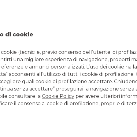
NTATTI
ORARI
363303738
Da lunedì a giovedì 08.20
 0458254838
14.30 - 16.30 e venerdì 08
o di cookie
l:
filiale.04036@bancobpm.it
14.30 - 16.00 per consule
solo la mattina fino alle 1
i cookie (tecnici e, previo consenso dell’utente, di profilaz
antirti una migliore esperienza di navigazione, proporti m
preferenze e annunci personalizzati. L’uso dei cookie ha la
CONTATTI E FILIALI
” acconsenti all’utilizzo di tutti i cookie di profilazione
scegliere quali cookie di profilazione accettare. Chiuden
Tutte le filiali
inua senza accettare” proseguirai la navigazione senza at
Tutti i Centri Imprese
bile consultare la
Cookie Policy
per avere ulteriori inform
Tutti i Centri Corporate
icare il consenso ai cookie di profilazione, propri e di terz
LAVORA CON NOI
Clicca per inviare la tua candidatura