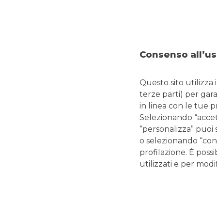
DOVE SIAMO
CO
Via Matteotti, 5/E
Tel:
0
24047 TREVIGLIO
Fax:
Consenso all’us
Emai
Questo sito utilizza 
terze parti) per gar
in linea con le tue 
LINK UTILI
Selezionando “accetta
“personalizza” puoi 
Magazine
o selezionando “cont
Glossario termini bancari e finanziari
profilazione. É possi
Guide editoriali Banco BPM
utilizzati e per modif
Guide ai servizi digitali e carte di pagamento
Disconoscimento operazioni bancarie
Enti pubblici
Reclami, ricorsi e conciliazioni
Depositi Dormienti