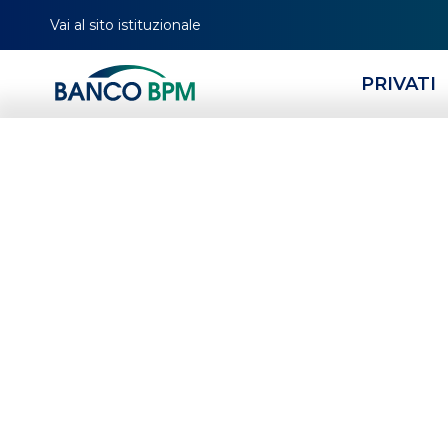
Vai al sito istituzionale
PRIVATI
HOMEPAGE
CERCA FILIALE
TUTTE LE FILIALI
LOMBARDIA
BG
04036
Banco BPM - Credi
TREVIGLIO
-
Agenzia
04036
CAB 53640 - ABI 05034