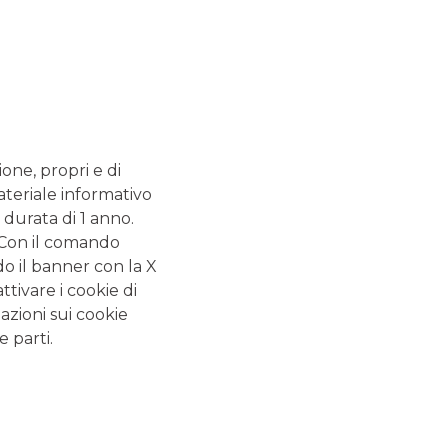
SERVIZI
 - 13.20
ATM con versamento SI
.20 - 13.20
Bancomat SI
nza. Cassa
2.55
ione, propri e di
ateriale informativo
 durata di 1 anno.
ALTRI SITI DEL GRUPPO
. Con il comando
do il banner con la X
Banca Aletti
tivare i cookie di
Banca Akros
azioni sui cookie
e parti.