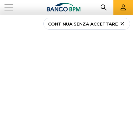
CONTINUA SENZA ACCETTARE
...
MOLISE
02486
Banco BPM - Banca
Popolare di Novara
ISERNIA
-
Agenzia
02486
CAB 15600 - ABI 05034