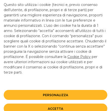
mattina fino alle 12.55
Questo sito utilizza i cookie (tecnici e, previo consenso
dell’utente, di profilazione, propri e di terze parti) per
garantirti una migliore esperienza di navigazione, proporti
SERVIZI
materiale informativo in linea con le tue preferenze e
annunci personalizzati. L’uso dei cookie ha la durata di 1
anno. Selezionando “accetta” acconsenti all’utilizzo di tutti i
ATM con versamento SI
cookie di profilazione. Con il comando “personalizza” puoi
Bancomat SI
scegliere quali cookie di profilazione accettare. Chiudendo il
banner con la X o selezionando “continua senza accettare”
LINK UTILI
proseguirai la navigazione senza attivare i cookie di
CONTATTI E FILIALI
profilazione. É possibile consultare la
Cookie Policy
per
avere ulteriori informazioni sui cookie utilizzati e per
LAVORA CON NOI
modificare il consenso ai cookie di profilazione, propri e di
terze parti.
TERZO SETTORE
SICUREZZA
ALTRI SITI DEL GRUPPO
PERSONALIZZA
Mappa del sito
Privacy
Disclaimer
Cookie Policy
ACCETTA