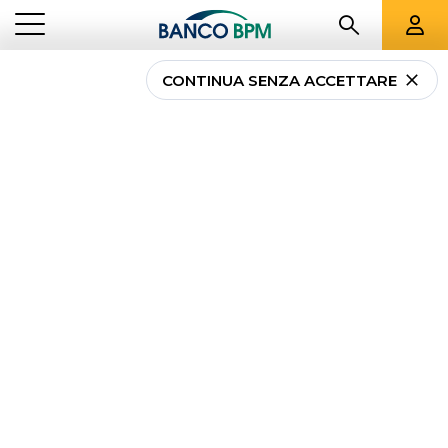
CONTINUA SENZA ACCETTARE
...
PIEMONTE
01164
Banco BPM - Banca
Popolare di Novara
MURISENGO
-
Agenzia
01164
CAB 48410 - ABI 05034