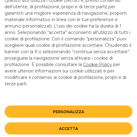
Questo sito utilizza i cookie (tecnici e, previo consenso
mattina fino alle 12.55
dell’utente, di profilazione, propri e di terze parti) per
garantirti una migliore esperienza di navigazione, proporti
materiale informativo in linea con le tue preferenze e
SERVIZI
annunci personalizzati. L’uso dei cookie ha la durata di 1
anno. Selezionando “accetta” acconsenti all’utilizzo di tutti i
cookie di profilazione. Con il comando “personalizza” puoi
Bancomat SI
scegliere quali cookie di profilazione accettare. Chiudendo il
banner con la X o selezionando “continua senza accettare”
LINK UTILI
proseguirai la navigazione senza attivare i cookie di
CONTATTI E FILIALI
profilazione. É possibile consultare la
Cookie Policy
per
avere ulteriori informazioni sui cookie utilizzati e per
LAVORA CON NOI
modificare il consenso ai cookie di profilazione, propri e di
terze parti.
TERZO SETTORE
SICUREZZA
ALTRI SITI DEL GRUPPO
PERSONALIZZA
Mappa del sito
Privacy
Disclaimer
Cookie Policy
ACCETTA
©BANCO BPM GRUPPO BANCARIO