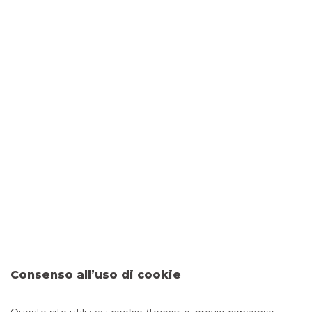
DOVE SIAMO
Via Umberto I°, 43
15020 MURISENGO
CONTATTI
Tel:
0141693017
Fax: 0452030913
Email:
filiale.01164@bancobpm.it
ORARI
Consenso all’uso di cookie
Da lunedì a giovedì 08.20 - 13.20 14.30 - 16.30 e venerdì
08.20 - 13.20 14.30 - 16.00 per consulenza. Cassa solo la