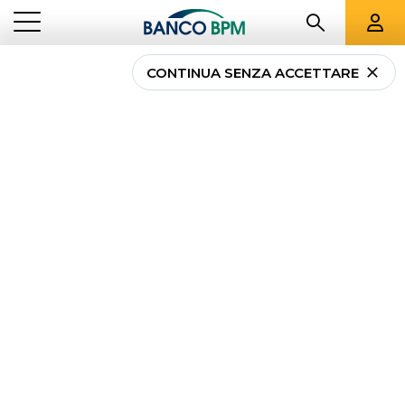
CONTINUA SENZA ACCETTARE
...
PIEMONTE
01160
Banco BPM - Banca
Popolare di Novara
ASTI
-
Agenzia
01160
CAB 10300 - ABI 05034