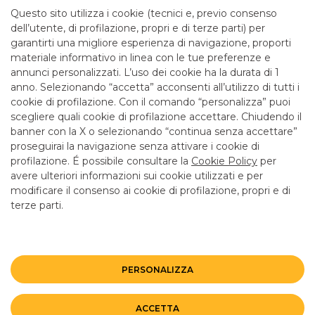
mattina fino alle 12.55
Questo sito utilizza i cookie (tecnici e, previo consenso
dell’utente, di profilazione, propri e di terze parti) per
garantirti una migliore esperienza di navigazione, proporti
SERVIZI
materiale informativo in linea con le tue preferenze e
annunci personalizzati. L’uso dei cookie ha la durata di 1
anno. Selezionando “accetta” acconsenti all’utilizzo di tutti i
ATM con versamento SI
cookie di profilazione. Con il comando “personalizza” puoi
Bancomat SI
scegliere quali cookie di profilazione accettare. Chiudendo il
banner con la X o selezionando “continua senza accettare”
LINK UTILI
proseguirai la navigazione senza attivare i cookie di
CONTATTI E FILIALI
profilazione. É possibile consultare la
Cookie Policy
per
avere ulteriori informazioni sui cookie utilizzati e per
LAVORA CON NOI
modificare il consenso ai cookie di profilazione, propri e di
terze parti.
TERZO SETTORE
SICUREZZA
ALTRI SITI DEL GRUPPO
PERSONALIZZA
Mappa del sito
Privacy
Disclaimer
Cookie Policy
ACCETTA