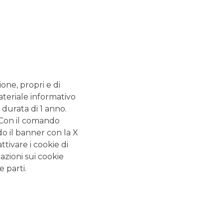
SERVIZI
 - 13.20
ATM con versamento SI
.20 - 13.20
Bancomat SI
nza. Cassa
2.55
ione, propri e di
ateriale informativo
 durata di 1 anno.
ALTRI SITI DEL GRUPPO
. Con il comando
do il banner con la X
Banca Aletti
tivare i cookie di
Banca Akros
azioni sui cookie
e parti.