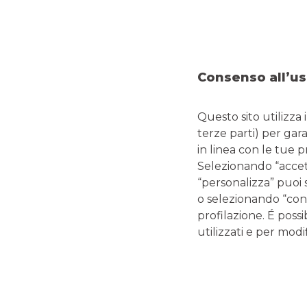
DOVE SIAMO
CO
Viale Regina Margherita, 131
Tel:
0
92024 CANICATTI'
Fax:
Consenso all’us
Emai
Questo sito utilizza 
terze parti) per gar
in linea con le tue 
LINK UTILI
Selezionando “accetta
“personalizza” puoi 
Magazine
o selezionando “cont
Glossario termini bancari e finanziari
profilazione. É possi
Guide editoriali Banco BPM
utilizzati e per modif
Guide ai servizi digitali e carte di pagamento
Disconoscimento operazioni bancarie
Enti pubblici
Reclami, ricorsi e conciliazioni
Depositi Dormienti