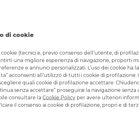
NTATTI
ORARI
922858469
Da lunedì a giovedì 08.20
 0458254588
14.30 - 16.30 e venerdì 08
o di cookie
l:
filiale.02315@bancobpm.it
14.30 - 16.00 per consule
solo la mattina fino alle 1
i cookie (tecnici e, previo consenso dell’utente, di profilaz
antirti una migliore esperienza di navigazione, proporti m
preferenze e annunci personalizzati. L’uso dei cookie ha la
CONTATTI E FILIALI
” acconsenti all’utilizzo di tutti i cookie di profilazione
scegliere quali cookie di profilazione accettare. Chiuden
Tutte le filiali
inua senza accettare” proseguirai la navigazione senza at
Tutti i Centri Imprese
bile consultare la
Cookie Policy
per avere ulteriori inform
Tutti i Centri Corporate
icare il consenso ai cookie di profilazione, propri e di terz
LAVORA CON NOI
Clicca per inviare la tua candidatura