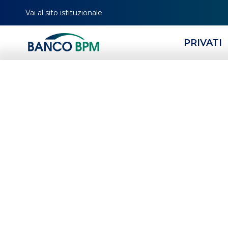
Vai al sito istituzionale
PRIVATI
HOMEPAGE
CERCA FILIALE
TUTTE LE FILIALI
SICILIA
AG
02315
Banco BPM - Banco 
CANICATTI'
-
Agenzia
02315
CAB 82880 - ABI 05034