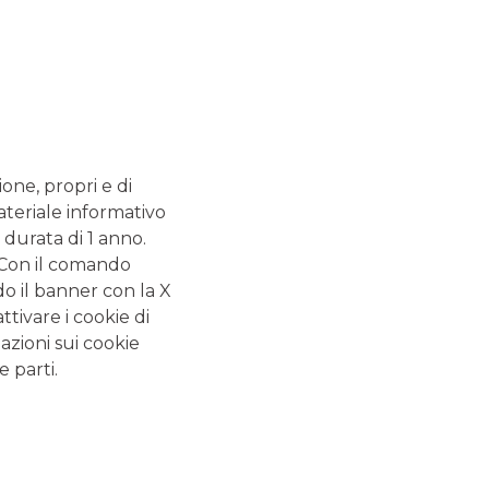
SERVIZI
 - 13.20
ATM con versamento SI
.20 - 13.20
Bancomat SI
nza. Cassa
2.55
ione, propri e di
ateriale informativo
 durata di 1 anno.
ALTRI SITI DEL GRUPPO
. Con il comando
do il banner con la X
Banca Aletti
tivare i cookie di
Banca Akros
azioni sui cookie
e parti.