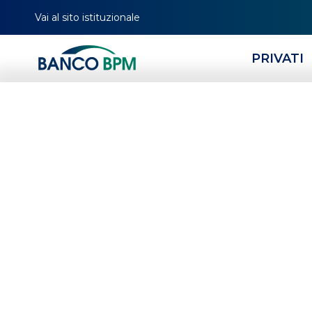
Vai al sito istituzionale
PRIVATI
HOMEPAGE
CERCA FILIALE
TUTTE LE FILIALI
SICILIA
CT
00298
Banco BPM - Banco 
PATERNO'
-
Agenzia
00298
CAB 84111 - ABI 05034