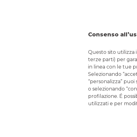
DOVE SIAMO
CO
Via Bellia, 178/184
Tel:
0
95047 PATERNO'
Fax:
Consenso all’us
Emai
Questo sito utilizza 
terze parti) per gar
in linea con le tue 
LINK UTILI
Selezionando “accetta
“personalizza” puoi 
Magazine
o selezionando “cont
Glossario termini bancari e finanziari
profilazione. É possi
Guide editoriali Banco BPM
utilizzati e per modif
Guide ai servizi digitali e carte di pagamento
Disconoscimento operazioni bancarie
Enti pubblici
Reclami, ricorsi e conciliazioni
Depositi Dormienti