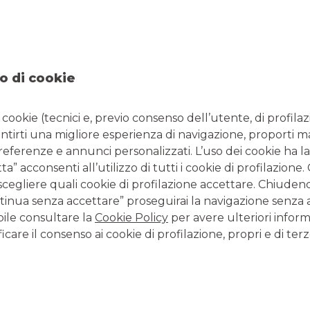
NTATTI
ORARI
95858213
Da lunedì a giovedì 08.20
 0458254363
14.30 - 16.30 e venerdì 08
o di cookie
l:
filiale.00298@bancobpm.it
14.30 - 16.00 per consule
solo la mattina fino alle 1
i cookie (tecnici e, previo consenso dell’utente, di profilaz
antirti una migliore esperienza di navigazione, proporti m
preferenze e annunci personalizzati. L’uso dei cookie ha la
CONTATTI E FILIALI
” acconsenti all’utilizzo di tutti i cookie di profilazione
scegliere quali cookie di profilazione accettare. Chiuden
Tutte le filiali
inua senza accettare” proseguirai la navigazione senza at
Tutti i Centri Imprese
bile consultare la
Cookie Policy
per avere ulteriori inform
Tutti i Centri Corporate
icare il consenso ai cookie di profilazione, propri e di terz
LAVORA CON NOI
Clicca per inviare la tua candidatura