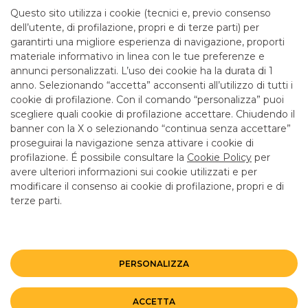
mattina fino alle 12.55
Questo sito utilizza i cookie (tecnici e, previo consenso
dell’utente, di profilazione, propri e di terze parti) per
garantirti una migliore esperienza di navigazione, proporti
SERVIZI
materiale informativo in linea con le tue preferenze e
annunci personalizzati. L’uso dei cookie ha la durata di 1
anno. Selezionando “accetta” acconsenti all’utilizzo di tutti i
ATM con versamento SI
cookie di profilazione. Con il comando “personalizza” puoi
Bancomat SI
scegliere quali cookie di profilazione accettare. Chiudendo il
banner con la X o selezionando “continua senza accettare”
LINK UTILI
proseguirai la navigazione senza attivare i cookie di
CONTATTI E FILIALI
profilazione. É possibile consultare la
Cookie Policy
per
avere ulteriori informazioni sui cookie utilizzati e per
LAVORA CON NOI
modificare il consenso ai cookie di profilazione, propri e di
terze parti.
TERZO SETTORE
SICUREZZA
ALTRI SITI DEL GRUPPO
PERSONALIZZA
Mappa del sito
Privacy
Disclaimer
Cookie Policy
ACCETTA