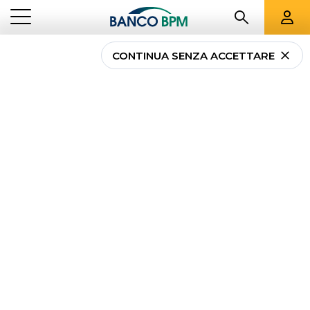
CONTINUA SENZA ACCETTARE
...
SICILIA
02301
Banco BPM - Banco
Popolare Siciliano
CARINI
-
Agenzia
02301
CAB 43210 - ABI 05034