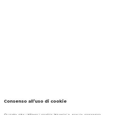
DOVE SIAMO
Via Buonriposo, 110
90124 PALERMO
CONTATTI
Tel:
0916479574
Fax: 0458254639
Email:
filiale.02383@bancobpm.it
ORARI
Consenso all’uso di cookie
Da lunedì a giovedì 08.20 - 13.20 14.30 - 16.30 e venerdì
08.20 - 13.20 14.30 - 16.00 per consulenza. Cassa 08.20 -