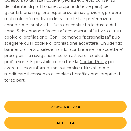
Questo sito utilizza i cookie (tecnici e, previo consenso
12.55 solo lun, merc e ven.
dell’utente, di profilazione, propri e di terze parti) per
garantirti una migliore esperienza di navigazione, proporti
materiale informativo in linea con le tue preferenze e
SERVIZI
annunci personalizzati. L’uso dei cookie ha la durata di 1
anno. Selezionando “accetta” acconsenti all’utilizzo di tutti i
cookie di profilazione. Con il comando “personalizza” puoi
Bancomat SI
scegliere quali cookie di profilazione accettare. Chiudendo il
banner con la X o selezionando “continua senza accettare”
LINK UTILI
proseguirai la navigazione senza attivare i cookie di
CONTATTI E FILIALI
profilazione. É possibile consultare la
Cookie Policy
per
avere ulteriori informazioni sui cookie utilizzati e per
LAVORA CON NOI
modificare il consenso ai cookie di profilazione, propri e di
terze parti.
TERZO SETTORE
SICUREZZA
ALTRI SITI DEL GRUPPO
PERSONALIZZA
Mappa del sito
Privacy
Disclaimer
Cookie Policy
ACCETTA
©BANCO BPM GRUPPO BANCARIO