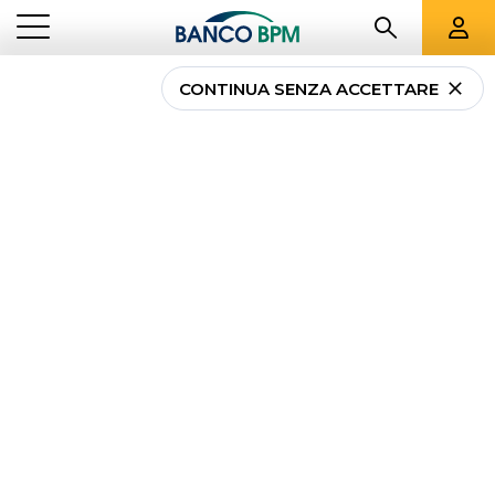
CONTINUA SENZA ACCETTARE
...
SICILIA
02383
Banco BPM - Banco
Popolare Siciliano
PALERMO
-
Agenzia
02383
CAB 04603 - ABI 05034