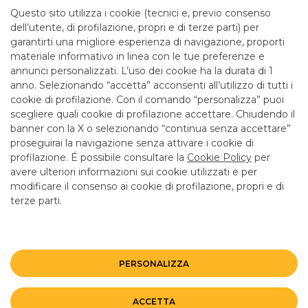
mattina fino alle 12.55
Questo sito utilizza i cookie (tecnici e, previo consenso
dell’utente, di profilazione, propri e di terze parti) per
garantirti una migliore esperienza di navigazione, proporti
SERVIZI
materiale informativo in linea con le tue preferenze e
annunci personalizzati. L’uso dei cookie ha la durata di 1
anno. Selezionando “accetta” acconsenti all’utilizzo di tutti i
ATM con versamento SI
cookie di profilazione. Con il comando “personalizza” puoi
Bancomat SI
scegliere quali cookie di profilazione accettare. Chiudendo il
banner con la X o selezionando “continua senza accettare”
LINK UTILI
proseguirai la navigazione senza attivare i cookie di
CONTATTI E FILIALI
profilazione. É possibile consultare la
Cookie Policy
per
avere ulteriori informazioni sui cookie utilizzati e per
LAVORA CON NOI
modificare il consenso ai cookie di profilazione, propri e di
terze parti.
TERZO SETTORE
SICUREZZA
ALTRI SITI DEL GRUPPO
PERSONALIZZA
Mappa del sito
Privacy
Disclaimer
Cookie Policy
ACCETTA