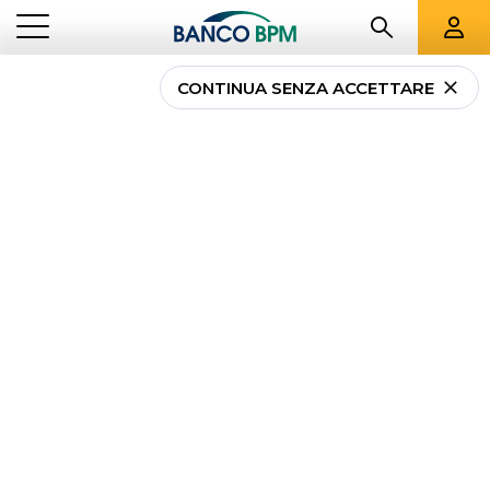
CONTINUA SENZA ACCETTARE
...
VENETO
00032
Banco BPM - Banca
Popolare di Verona
CASTELNUOVO DEL GARDA
-
Agenzia
00032
CAB 59370 - ABI 05034