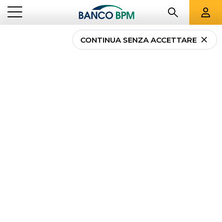
CONTINUA SENZA ACCETTARE
...
VENETO
00078
Banco BPM - Banca
Popolare di Verona
SAN GIOVANNI LUPATOTO
-
Agenzia
00078
CAB 59770 - ABI 05034