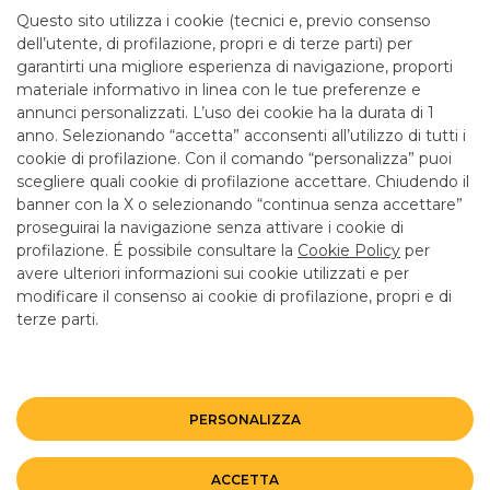
mattina fino alle 12.55
Questo sito utilizza i cookie (tecnici e, previo consenso
dell’utente, di profilazione, propri e di terze parti) per
garantirti una migliore esperienza di navigazione, proporti
SERVIZI
materiale informativo in linea con le tue preferenze e
annunci personalizzati. L’uso dei cookie ha la durata di 1
anno. Selezionando “accetta” acconsenti all’utilizzo di tutti i
ATM con versamento SI
cookie di profilazione. Con il comando “personalizza” puoi
Bancomat SI
scegliere quali cookie di profilazione accettare. Chiudendo il
banner con la X o selezionando “continua senza accettare”
LINK UTILI
proseguirai la navigazione senza attivare i cookie di
CONTATTI E FILIALI
profilazione. É possibile consultare la
Cookie Policy
per
avere ulteriori informazioni sui cookie utilizzati e per
LAVORA CON NOI
modificare il consenso ai cookie di profilazione, propri e di
terze parti.
TERZO SETTORE
SICUREZZA
ALTRI SITI DEL GRUPPO
PERSONALIZZA
Mappa del sito
Privacy
Disclaimer
Cookie Policy
ACCETTA