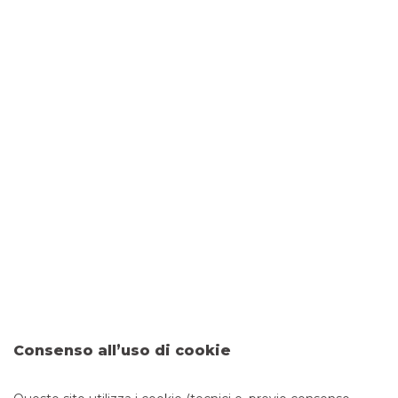
DOVE SIAMO
Via Roma, 11
37035 SAN GIOVANNI ILARIONE
CONTATTI
Tel:
0459035411
Fax: 0452030260
Email:
filiale.00079@bancobpm.it
ORARI
Consenso all’uso di cookie
Da lunedì a giovedì 08.20 - 13.20 14.30 - 16.30 e venerdì
08.20 - 13.20 14.30 - 16.00 per consulenza. Cassa solo la