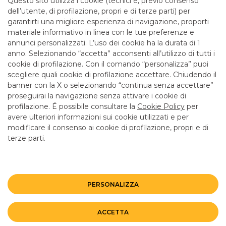
Questo sito utilizza i cookie (tecnici e, previo consenso
mattina fino alle 12.55
dell’utente, di profilazione, propri e di terze parti) per
garantirti una migliore esperienza di navigazione, proporti
materiale informativo in linea con le tue preferenze e
SERVIZI
annunci personalizzati. L’uso dei cookie ha la durata di 1
anno. Selezionando “accetta” acconsenti all’utilizzo di tutti i
cookie di profilazione. Con il comando “personalizza” puoi
Bancomat SI
scegliere quali cookie di profilazione accettare. Chiudendo il
banner con la X o selezionando “continua senza accettare”
LINK UTILI
proseguirai la navigazione senza attivare i cookie di
CONTATTI E FILIALI
profilazione. É possibile consultare la
Cookie Policy
per
avere ulteriori informazioni sui cookie utilizzati e per
LAVORA CON NOI
modificare il consenso ai cookie di profilazione, propri e di
terze parti.
TERZO SETTORE
SICUREZZA
ALTRI SITI DEL GRUPPO
PERSONALIZZA
Mappa del sito
Privacy
Disclaimer
Cookie Policy
ACCETTA
©BANCO BPM GRUPPO BANCARIO