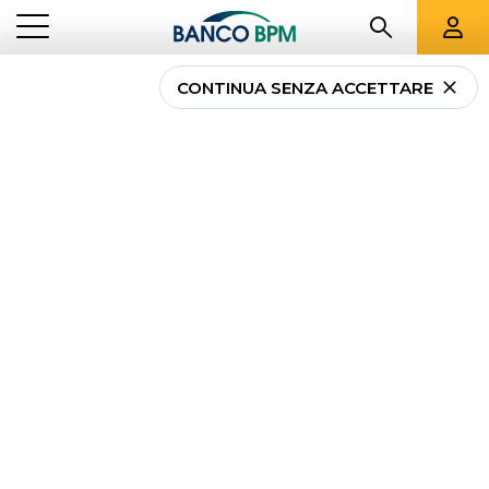
CONTINUA SENZA ACCETTARE
...
VENETO
00079
Banco BPM - Banca
Popolare di Verona
SAN GIOVANNI ILARIONE
-
Agenzia
00079
CAB 59760 - ABI 05034