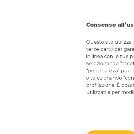
PIAZZA CARDUCCI, 6
Emai
20900 MONZA
Consenso all’us
Questo sito utilizza 
terze parti) per gar
LINK UTILI
in linea con le tue 
Magazine
Selezionando “accetta
Glossario termini bancari e finanziari
“personalizza” puoi 
Guide editoriali Banco BPM
o selezionando “cont
profilazione. É possi
Guide ai servizi digitali e carte di pagamento
utilizzati e per modif
Disconoscimento operazioni bancarie
Enti pubblici
Reclami, ricorsi e conciliazioni
Depositi Dormienti
Verifica Garanzia Fideiussoria
PSD2