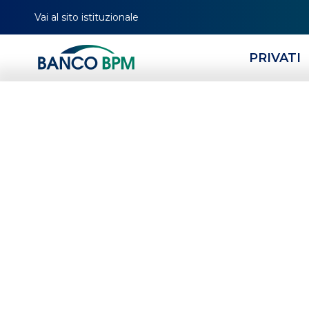
Vai al sito istituzionale
PRIVATI
HOMEPAGE
CERCA FILIALE
TUTTI I CENTRI CORPORATE
LOMBARDIA
MB
Centro Corporate
DOVE SIAMO
CO