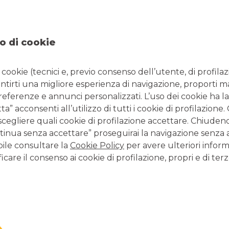
l:
corporate.04153@bancobpm.it
International Business a
Finance
Structured Finance
Consulenza per Industry
o di cookie
i cookie (tecnici e, previo consenso dell’utente, di profilaz
antirti una migliore esperienza di navigazione, proporti m
CONTATTI E FILIALI
preferenze e annunci personalizzati. L’uso dei cookie ha la
Tutte le filiali
” acconsenti all’utilizzo di tutti i cookie di profilazione
Tutti i Centri Imprese
scegliere quali cookie di profilazione accettare. Chiuden
Tutti i Centri Corporate
inua senza accettare” proseguirai la navigazione senza at
bile consultare la
Cookie Policy
per avere ulteriori inform
icare il consenso ai cookie di profilazione, propri e di terz
LAVORA CON NOI
Clicca per inviare la tua candidatura
TERZO SETTORE
Cosa facciamo per il Terzo settore