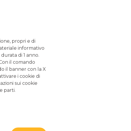
nd Trade
ione, propri e di
ateriale informativo
ALTRI SITI DEL GRUPPO
 durata di 1 anno.
Banca Aletti
. Con il comando
Banca Akros
do il banner con la X
tivare i cookie di
azioni sui cookie
e parti.