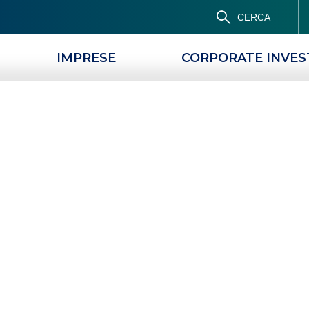
CERCA
IMPRESE
CORPORATE INVE
04153
 LOMBARDIA NORD-OV
NTATTI
SERVIZI