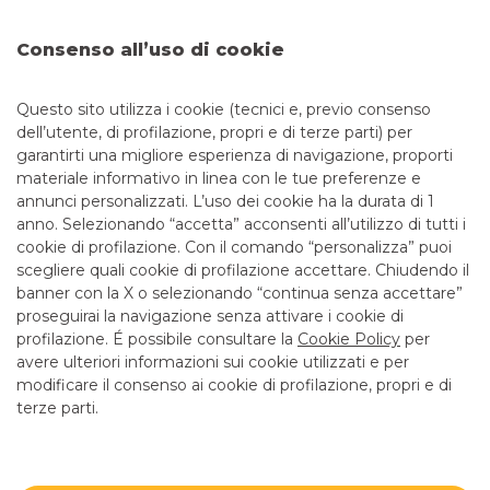
DOVE SIAMO
Consenso all’uso di cookie
PIAZZA CADUTI PER LA LIBERTA', 23
48121 RAVENNA
Questo sito utilizza i cookie (tecnici e, previo consenso
dell’utente, di profilazione, propri e di terze parti) per
garantirti una migliore esperienza di navigazione, proporti
CONTATTI
materiale informativo in linea con le tue preferenze e
annunci personalizzati. L’uso dei cookie ha la durata di 1
anno. Selezionando “accetta” acconsenti all’utilizzo di tutti i
Tel:
054437245
cookie di profilazione. Con il comando “personalizza” puoi
Email:
centroimprese.04905@pec.bancobpmspa.it
scegliere quali cookie di profilazione accettare. Chiudendo il
banner con la X o selezionando “continua senza accettare”
LINK UTILI
proseguirai la navigazione senza attivare i cookie di
CONTATTI E FILIALI
profilazione. É possibile consultare la
Cookie Policy
per
avere ulteriori informazioni sui cookie utilizzati e per
LAVORA CON NOI
modificare il consenso ai cookie di profilazione, propri e di
terze parti.
TERZO SETTORE
SICUREZZA
ALTRI SITI DEL GRUPPO