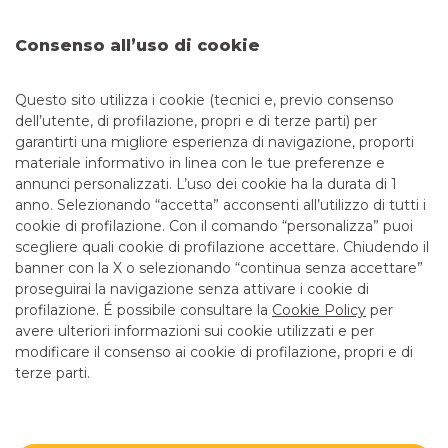
DOVE SIAMO
Consenso all’uso di cookie
VIA SERBELLONI, 7/9
20064 GORGONZOLA
Questo sito utilizza i cookie (tecnici e, previo consenso
dell’utente, di profilazione, propri e di terze parti) per
garantirti una migliore esperienza di navigazione, proporti
CONTATTI
materiale informativo in linea con le tue preferenze e
annunci personalizzati. L’uso dei cookie ha la durata di 1
anno. Selezionando “accetta” acconsenti all’utilizzo di tutti i
Tel:
0294563589
cookie di profilazione. Con il comando “personalizza” puoi
Email:
centroimprese.04941@pec.bancobpmspa.it
scegliere quali cookie di profilazione accettare. Chiudendo il
banner con la X o selezionando “continua senza accettare”
LINK UTILI
proseguirai la navigazione senza attivare i cookie di
CONTATTI E FILIALI
profilazione. É possibile consultare la
Cookie Policy
per
avere ulteriori informazioni sui cookie utilizzati e per
LAVORA CON NOI
modificare il consenso ai cookie di profilazione, propri e di
terze parti.
TERZO SETTORE
SICUREZZA
ALTRI SITI DEL GRUPPO