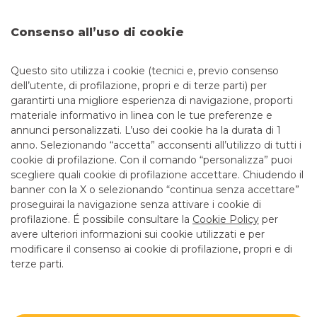
DOVE SIAMO
Consenso all’uso di cookie
LARGO FRANCO TOSI, 9
20025 LEGNANO
Questo sito utilizza i cookie (tecnici e, previo consenso
dell’utente, di profilazione, propri e di terze parti) per
garantirti una migliore esperienza di navigazione, proporti
CONTATTI
materiale informativo in linea con le tue preferenze e
annunci personalizzati. L’uso dei cookie ha la durata di 1
anno. Selezionando “accetta” acconsenti all’utilizzo di tutti i
Tel:
0331521689
cookie di profilazione. Con il comando “personalizza” puoi
Email:
centroimprese.04943@pec.bancobpmspa.it
scegliere quali cookie di profilazione accettare. Chiudendo il
banner con la X o selezionando “continua senza accettare”
LINK UTILI
proseguirai la navigazione senza attivare i cookie di
CONTATTI E FILIALI
profilazione. É possibile consultare la
Cookie Policy
per
avere ulteriori informazioni sui cookie utilizzati e per
LAVORA CON NOI
modificare il consenso ai cookie di profilazione, propri e di
terze parti.
TERZO SETTORE
SICUREZZA
ALTRI SITI DEL GRUPPO