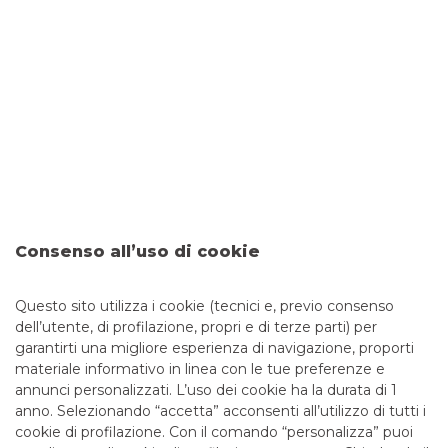
TRASPARENZA
Messaggio pubblicitario con finalità promozionale. I
fogli informativi dei servizi e prodotti sono a
disposizione anche presso le filiali della banca.
Consenso all’uso di cookie
L’emissione della garanzia internazionale è
subordinata alla normale istruttoria creditizia da
Questo sito utilizza i cookie (tecnici e, previo consenso
parte della banca.
dell’utente, di profilazione, propri e di terze parti) per
garantirti una migliore esperienza di navigazione, proporti
materiale informativo in linea con le tue preferenze e
annunci personalizzati. L’uso dei cookie ha la durata di 1
anno. Selezionando “accetta” acconsenti all’utilizzo di tutti i
TUTTI I CONTATTI
cookie di profilazione. Con il comando “personalizza” puoi