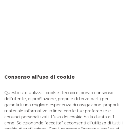
SCOPRI
TRASPARENZA
Consenso all’uso di cookie
Messaggio pubblicitario con finalità promozionale. I fogli
informativi dei servizi e prodotti sono a disposizione anche
presso le filiali della banca. L’erogazione del finanziamento è
Questo sito utilizza i cookie (tecnici e, previo consenso
subordinata alla normale istruttoria da parte della banca.
dell’utente, di profilazione, propri e di terze parti) per
garantirti una migliore esperienza di navigazione, proporti
materiale informativo in linea con le tue preferenze e
annunci personalizzati. L’uso dei cookie ha la durata di 1
anno. Selezionando “accetta” acconsenti all’utilizzo di tutti i
TUTTI I CONTATTI