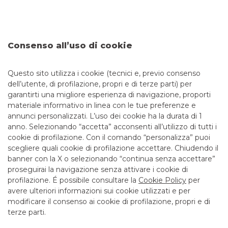
FOCUS
Consenso all’uso di cookie
TUTTE LE NEWS
Questo sito utilizza i cookie (tecnici e, previo consenso
dell’utente, di profilazione, propri e di terze parti) per
garantirti una migliore esperienza di navigazione, proporti
EVENTI CIB
FOCUS
NEWS
materiale informativo in linea con le tue preferenze e
annunci personalizzati. L’uso dei cookie ha la durata di 1
anno. Selezionando “accetta” acconsenti all’utilizzo di tutti i
cookie di profilazione. Con il comando “personalizza” puoi
scegliere quali cookie di profilazione accettare. Chiudendo il
banner con la X o selezionando “continua senza accettare”
LINK UTILI
proseguirai la navigazione senza attivare i cookie di
CONTATTI E FILIALI
profilazione. É possibile consultare la
Cookie Policy
per
avere ulteriori informazioni sui cookie utilizzati e per
LAVORA CON NOI
modificare il consenso ai cookie di profilazione, propri e di
TERZO SETTORE
terze parti.