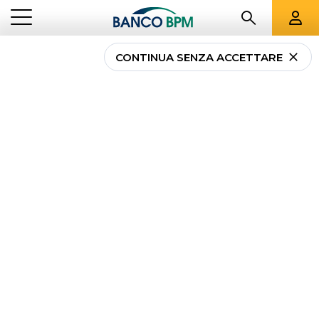
CONTINUA SENZA ACCETTARE
“Big Ideas” per la
finanza del futuro
CORPORATE INVESTMENT
...
“BIG IDEAS” PER LA FINANZA DEL FUTURO
BANKING