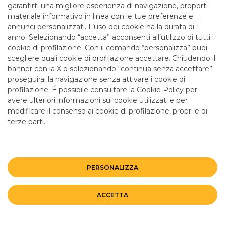
garantirti una migliore esperienza di navigazione, proporti
EVENTI CIB
FOCUS
NEWS
materiale informativo in linea con le tue preferenze e
annunci personalizzati. L’uso dei cookie ha la durata di 1
anno. Selezionando “accetta” acconsenti all’utilizzo di tutti i
cookie di profilazione. Con il comando “personalizza” puoi
scegliere quali cookie di profilazione accettare. Chiudendo il
banner con la X o selezionando “continua senza accettare”
LINK UTILI
proseguirai la navigazione senza attivare i cookie di
CONTATTI E FILIALI
profilazione. É possibile consultare la
Cookie Policy
per
avere ulteriori informazioni sui cookie utilizzati e per
LAVORA CON NOI
modificare il consenso ai cookie di profilazione, propri e di
TERZO SETTORE
terze parti.
SICUREZZA
ALTRI SITI DEL GRUPPO
PERSONALIZZA
Mappa del sito
Privacy
Disclaimer
Cookie Policy
ACCETTA
©BANCO BPM GRUPPO BANCARIO
Rappresentante del Gruppo IVA Banco BPM Partita IVA 10537050964