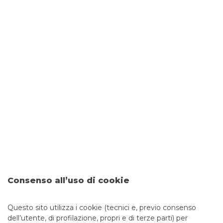
I PIÙ LETTI
Banco BPM Trade World per il tuo
commercio con l'estero
NEWS
Edilizia sostenibile: Agevolazioni,
Bonus e Trend Futuri
FOCUS
Consenso all’uso di cookie
TUTTE LE NEWS
Questo sito utilizza i cookie (tecnici e, previo consenso
dell’utente, di profilazione, propri e di terze parti) per