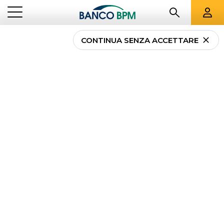
CONTINUA SENZA ACCETTARE
Il Project Financing al
servizio delle
progettualità più
innovative
CORPORATE INVESTMENT
IL PROJECT FINANCING AL SERVIZIO DELLE
...
BANKING
PROGETTUALITÀ PIÙ INNOVATIVE