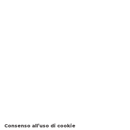
I PIÙ LETTI
Banco BPM Trade World per il tuo
commercio con l'estero
NEWS
Edilizia sostenibile: Agevolazioni,
Bonus e Trend Futuri
FOCUS
Consenso all’uso di cookie