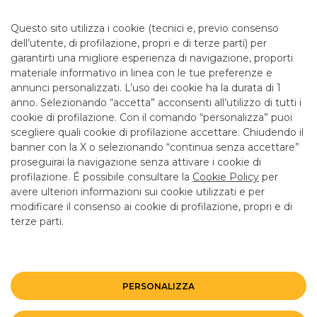
TUTTE LE NEWS
Questo sito utilizza i cookie (tecnici e, previo consenso
dell’utente, di profilazione, propri e di terze parti) per
garantirti una migliore esperienza di navigazione, proporti
EVENTI CIB
FOCUS
NEWS
materiale informativo in linea con le tue preferenze e
annunci personalizzati. L’uso dei cookie ha la durata di 1
anno. Selezionando “accetta” acconsenti all’utilizzo di tutti i
cookie di profilazione. Con il comando “personalizza” puoi
scegliere quali cookie di profilazione accettare. Chiudendo il
banner con la X o selezionando “continua senza accettare”
LINK UTILI
proseguirai la navigazione senza attivare i cookie di
CONTATTI E FILIALI
profilazione. É possibile consultare la
Cookie Policy
per
avere ulteriori informazioni sui cookie utilizzati e per
LAVORA CON NOI
modificare il consenso ai cookie di profilazione, propri e di
terze parti.
TERZO SETTORE
SICUREZZA
ALTRI SITI DEL GRUPPO
PERSONALIZZA