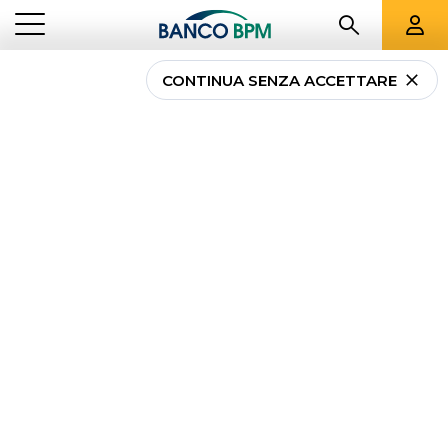
CONTINUA SENZA ACCETTARE
Elite Akros Bpm Lounge
2021-2023: Focus sulla
Sostenibilità
CORPORATE INVESTMENT
ELITE AKROS BPM LOUNGE 2021-2023: FOCUS
...
BANKING
SULLA SOSTENIBILITÀ