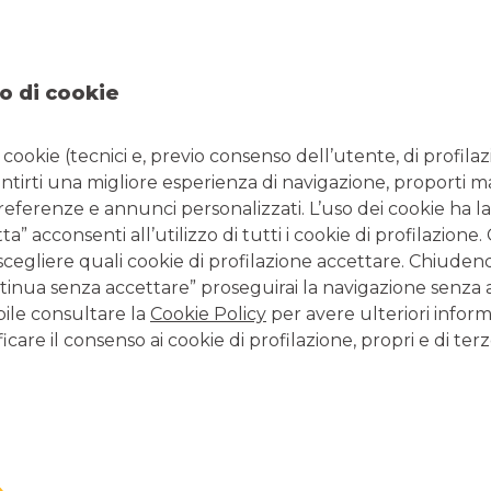
ui sistemi di gestione e sui
criteri di investimento
che anche
finanza sostenibile
’ si è tradotta, commercialmente, in
ui il sistema è chiamato a dare una risposta adeguata per
o di cookie
nibile del Paese anche attraverso l’attività del credito
,
ai privati, attraverso un dialogo continuo.
i cookie (tecnici e, previo consenso dell’utente, di profilaz
 non come semplice erogatrice di
finanziamenti
, ma quale
antirti una migliore esperienza di navigazione, proporti m
izione verso modelli di
business
sostenibili e, perciò, più
preferenze e annunci personalizzati. L’uso dei cookie ha la
” acconsenti all’utilizzo di tutti i cookie di profilazione
scegliere quali cookie di profilazione accettare. Chiuden
di business, offerta commerciale, politiche aziendali
)
usiness
: essa innesca virtuosi cambiamenti nei valori, ma
inua senza accettare” proseguirai la navigazione senza at
 a tutti i livelli. Anche in campo finanziario, l’adozione di una
bile consultare la
Cookie Policy
per avere ulteriori inform
iettivo di creare valore (sociale ed ambientale) associato a
icare il consenso ai cookie di profilazione, propri e di terz
ow in termini di innovazione di prodotto per rispondere
nability – oriented”.
imprese che vorranno rimanere competitive sul mercato anche in