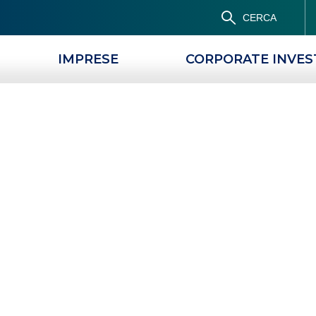
CERCA
IMPRESE
CORPORATE INVE
vestment
co BPM: la
ra business e