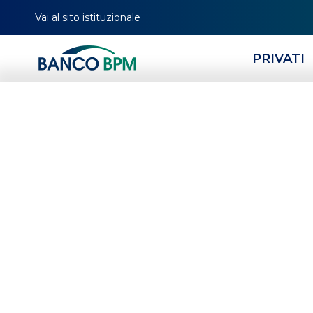
Vai al sito istituzionale
PRIVATI
Il Corporate in
Banking di Ban
nuova sinergia t
sostenibilità