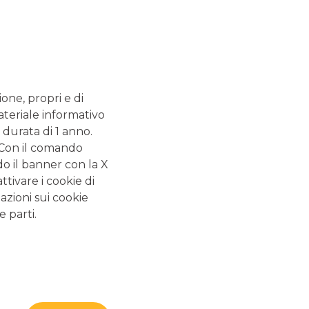
TUTTE LE NEWS
EVENTI CIB
FOCUS
NEWS
ione, propri e di
ateriale informativo
 durata di 1 anno.
. Con il comando
do il banner con la X
tivare i cookie di
azioni sui cookie
e parti.