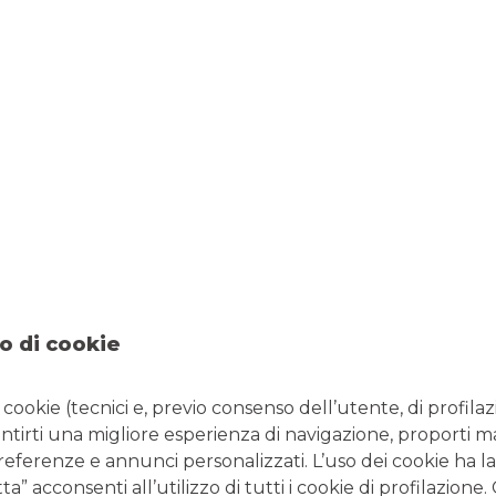
FINANZA PERSONALE: QUANTO NE SAI?
o di cookie
i cookie (tecnici e, previo consenso dell’utente, di profilaz
Cos'è la finanza
antirti una migliore esperienza di navigazione, proporti m
comportamentale?
preferenze e annunci personalizzati. L’uso dei cookie ha la
” acconsenti all’utilizzo di tutti i cookie di profilazione