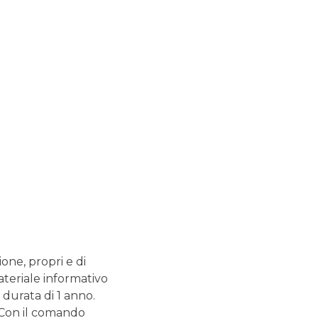
ione, propri e di
Cosa sono le bolle
ateriale informativo
speculative?
 durata di 1 anno.
. Con il comando