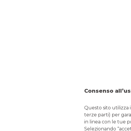
continua a leggere
PROTEGGI IL TUO FUTURO
Consenso all’us
Questo sito utilizza 
Quanti soldi tenere sul conto
terze parti) per gar
corrente?
in linea con le tue 
Selezionando “accetta