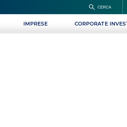
CERCA
IMPRESE
CORPORATE INVE
tire:
news e appr