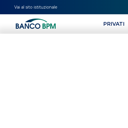
Vai al sito istituzionale
PRIVATI
HOMEPAGE
MAGAZINE
TAG
COME INVESTIRE
Come inves