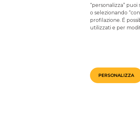
“personalizza” puoi 
o selezionando “cont
12/06/2025
-
Molti si chiedono quanti soldi tenere sul
conto corrente. La risposta non è univoca e dipende d
profilazione. É possi
diversi fattori personali e finanziari. Mantenere una
utilizzati e per modif
somma adeguata è essenziale per far fronte alle spese
quotidiane e impreviste, ma accumulare troppa
liquidità potrebbe non essere la scelta più efficiente
continua a leggere
FINANZA PERSONALE: QUANTO NE SAI?
PERSONALIZZA