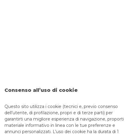
care. Quando si sceglie una polizza casa, le variabili da
valutare sono moltissime, come l’importo del premio
assicurativo e le garanzie previste.
Sicurezza bancaria: come
riconoscere e difendersi dalle
truffe finanziarie - La guida
completa
I tentativi di sottrarre dati sensibili – come codici
identificativi, password di accesso e numeri di carte – al fine
di perpetrare truffe finanziarie, sono sempre più frequenti e
sofisticati. Per questo è fondamentale imparare a
distinguere tra una comunicazione ufficiale della tua banca
e un tentativo di truffa. Banco BPM ha predisposto una
Consenso all’uso di cookie
guida utile per aiutarti a individuare le comunicazioni
fraudolente e a riconoscere i principali tipi di truffe
Questo sito utilizza i cookie (tecnici e, previo consenso
dell’utente, di profilazione, propri e di terze parti) per
garantirti una migliore esperienza di navigazione, proporti
materiale informativo in linea con le tue preferenze e
annunci personalizzati. L’uso dei cookie ha la durata di 1