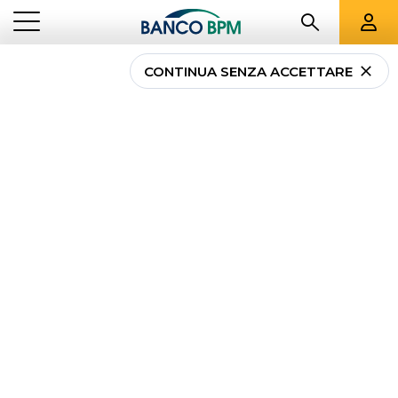
CONTINUA SENZA ACCETTARE
Cos’è, a cosa serve e
come calcolare la
giacenza media annua
NEWS
COS’È, A COSA SERVE E COME CALCOLARE LA GIACENZA MEDIA
...
PRIVATI
ANNUA