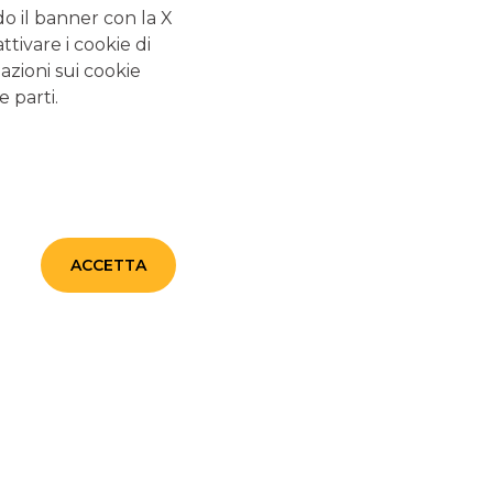
do il banner con la X
22/01/2026
-
Banco BPM amplia la gamma dei
tivare i cookie di
Certificates emettendo i nuovi 24+ Fixed Premium
azioni sui cookie
continua a leggere
e parti.
CERTIFICATES
ACCETTA