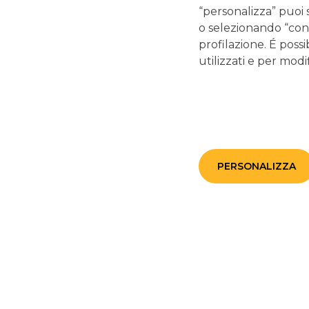
XIX edizione
“personalizza” puoi 
o selezionando “cont
05/02/2026
-
Banco BPM protagonista agli Italian
profilazione. É possi
Certificate Awards 2026 - XIX edizione: 1° premio per il
utilizzati e per modif
Miglior Certificato Yield Enhancement grazie all’Equity
Premium Coupon Plus Step Down (Isin
IT0005633489) che sale sul podio anche come 3°
miglior certificato dell’anno.
continua a leggere
PERSONALIZZA
CERTIFICATES