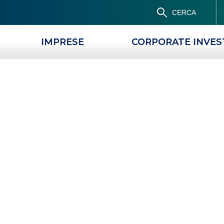
CERCA
IMPRESE
CORPORATE INVE
nti:
news e approf