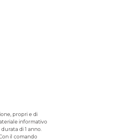
Nuova emissione 24+ Fixed
ione, propri e di
ateriale informativo
Premium Certificates
 durata di 1 anno.
. Con il comando