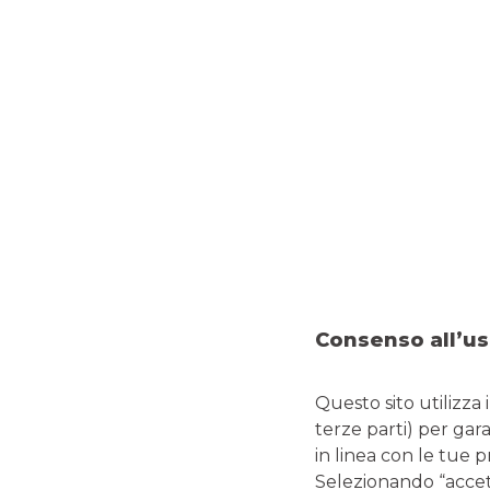
RISPARMIO E INVESTIMENTO
Consenso all’us
Banco BPM protagonista agli
Questo sito utilizza 
terze parti) per gar
Italian Certificate Awards -
in linea con le tue 
Selezionando “accetta