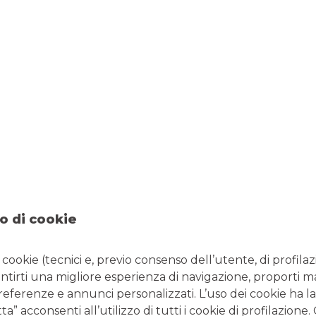
ento?
o, sia esso un investitore privato o un’impresa, liquida una
Può riguardare
fondi comuni di investimento
, azioni,
o di cookie
e strategie o condizioni di mercato.
i cookie (tecnici e, previo consenso dell’utente, di profilaz
antirti una migliore esperienza di navigazione, proporti m
preferenze e annunci personalizzati. L’uso dei cookie ha la
” acconsenti all’utilizzo di tutti i cookie di profilazione