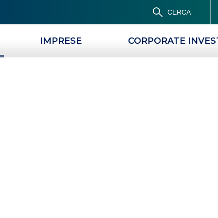
CERCA
IMPRESE
CORPORATE INVE
PRODOTTI
MAGAZINE
 disinvestire?
AI?
QUANDO CONVIENE DISINVESTIRE?