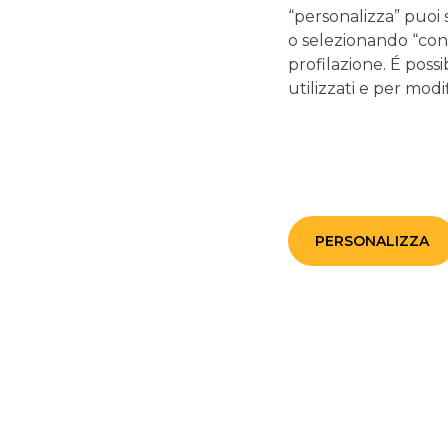
Quando conviene di
“personalizza” puoi 
fondo?
o selezionando “cont
profilazione. É possi
utilizzati e per modif
Prima di procedere al disinvestimento di fondi è fondament
Obiettivi finanziari:
Se il fondo era stato aperto per 
l’acquisto di una casa o il finanziamento degli studi
pratico
:
Se hai investito 250€ al mese per 5 anni con 
necessaria, disinvestire il fondo è la scelta più razional
PERSONALIZZA
Andamento del mercato
Orizzonte temporale e tolleranza al rischio
Rendimento rispetto alle aspettative
In generale, quella di disinvestire fondi in perdita è spe
prendere alla leggera: per evitare errori, è fondamentale e
disinvestimento
è
coerente con la propria strategia 
E’ necessario esaminare oltre la perdita di un singolo fond
valutare l’
andamento complessivo del portafoglio
stes