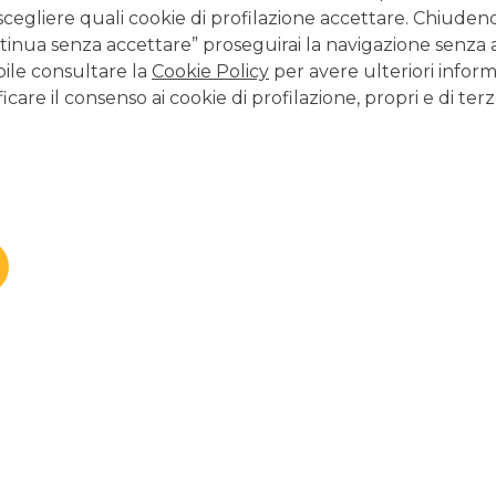
sinvestire un
scegliere quali cookie di profilazione accettare. Chiuden
inua senza accettare” proseguirai la navigazione senza at
bile consultare la
Cookie Policy
per avere ulteriori inform
icare il consenso ai cookie di profilazione, propri e di terz
ale valutare alcuni fattori chiave:
raggiungere uno specifico obiettivo finanziario, ad esempio
, potrebbe essere il momento giusto per liquidarlo. Esempio
l’obiettivo di acquistare un’auto e hai raggiunto la somma
e per evitare il rischio di oscillazioni negative.
sso una tentazione molto forte, ma non è una scelta da
vitare decisioni impulsive e chiedersi se la scelta del
di investimento
.
o e, nell’ottica di una corretta
diversificazione del portafoglio
,
so, considerando se gli obiettivi, il livello di rischio e