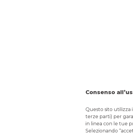
Cos’è il disinvestim
Il
disinvestimento
è il processo attraverso cui un soggett
parte del proprio portafoglio finanziario o patrimoniale. 
obbligazioni
, immobili o altri asset
.
Le principali finalità del disinvestimento possono essere:
liberare risorse per nuovi investimenti;
Consenso all’us
ridurre l’esposizione al rischio;
ottenere liquidità per spese personali o aziendali;
riequilibrare un portafoglio finanziario in base a nuov
Questo sito utilizza 
terze parti) per gar
in linea con le tue 
Selezionando “accetta