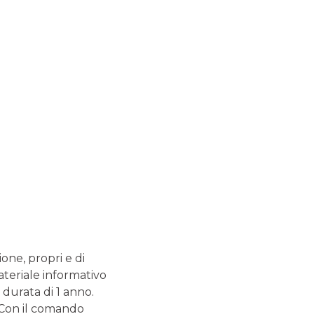
CERTIFICATES
GUIDE CORRELATE
Previdenza
complementare: la
guida completa
La previdenza complementare ha lo scopo di
garantire una pensione integrativa che andrà ad
aggiungersi alla pensione obbligatoria erogata
ione, propri e di
dall'INPS o dalle altre casse professionali. Al
ateriale informativo
momento della pensione, si potrà così ricevere una
 durata di 1 anno.
rendita aggiuntiva rispetto a quella gestita dagli
istituti di previdenza.
. Con il comando