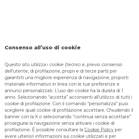
completa
I tentativi di sottrarre dati sensibili – come codici
identificativi, password di accesso e numeri di carte – al fine
di perpetrare truffe finanziarie, sono sempre più frequenti e
sofisticati. Per questo è fondamentale imparare a
distinguere tra una comunicazione ufficiale della tua banca
e un tentativo di truffa. Banco BPM ha predisposto una
Consenso all’uso di cookie
guida utile per aiutarti a individuare le comunicazioni
fraudolente e a riconoscere i principali tipi di truffe
Questo sito utilizza i cookie (tecnici e, previo consenso
dell’utente, di profilazione, propri e di terze parti) per
garantirti una migliore esperienza di navigazione, proporti
materiale informativo in linea con le tue preferenze e
annunci personalizzati. L’uso dei cookie ha la durata di 1
anno. Selezionando “accetta” acconsenti all’utilizzo di tutti i
TUTTI I CONTATTI
cookie di profilazione. Con il comando “personalizza” puoi
scegliere quali cookie di profilazione accettare. Chiudendo il
banner con la X o selezionando “continua senza accettare”
LINK UTILI
proseguirai la navigazione senza attivare i cookie di
CONTATTI E FILIALI
profilazione. É possibile consultare la
Cookie Policy
per
avere ulteriori informazioni sui cookie utilizzati e per