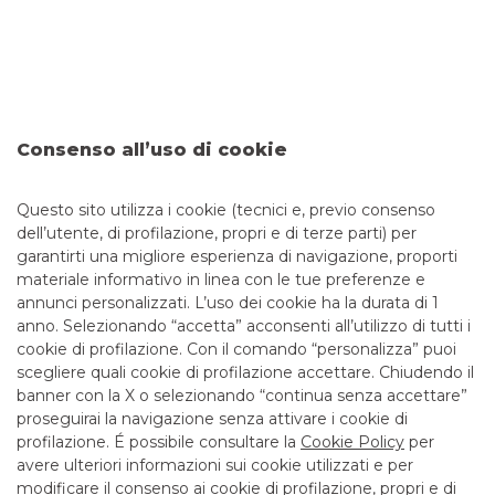
Bonus e Trend Futuri
FOCUS
Consenso all’uso di cookie
TUTTE LE NEWS
Questo sito utilizza i cookie (tecnici e, previo consenso
dell’utente, di profilazione, propri e di terze parti) per
garantirti una migliore esperienza di navigazione, proporti
EVENTI CIB
FOCUS
NEWS
materiale informativo in linea con le tue preferenze e
annunci personalizzati. L’uso dei cookie ha la durata di 1
anno. Selezionando “accetta” acconsenti all’utilizzo di tutti i
cookie di profilazione. Con il comando “personalizza” puoi
scegliere quali cookie di profilazione accettare. Chiudendo il
banner con la X o selezionando “continua senza accettare”
LINK UTILI
proseguirai la navigazione senza attivare i cookie di
CONTATTI E FILIALI
profilazione. É possibile consultare la
Cookie Policy
per
avere ulteriori informazioni sui cookie utilizzati e per
LAVORA CON NOI
modificare il consenso ai cookie di profilazione, propri e di