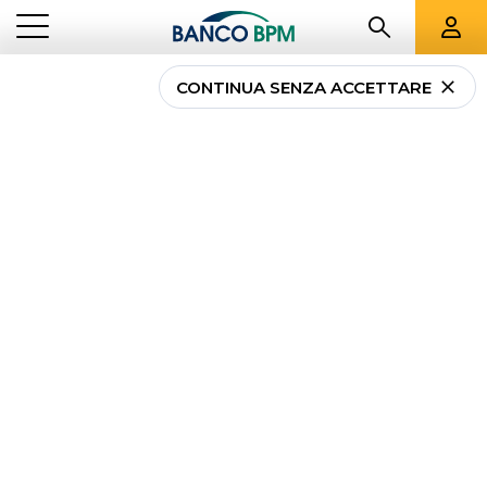
CONTINUA SENZA ACCETTARE
Rilancio e ripresa
economica: la sfida da
vincere nei prossimi
mesi
CORPORATE INVESTMENT
RILANCIO E RIPRESA ECONOMICA: LA SFIDA DA
...
BANKING
VINCERE NEI PROSSIMI MESI