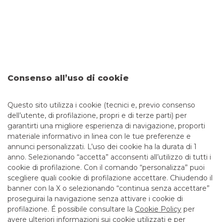
l’Ordinanza del Capo Dipartimento della Protezione
Civile (OCDPC) n. 1157 del 13 agosto 2025, pubblicata
sulla Gazzetta Ufficiale n. 215 del 16 settembre 2025
continua a leggere
ORDINANZE DIPARTIMENTO DI PROTEZIONE
CIVILE
Consenso all’uso di cookie
Questo sito utilizza i cookie (tecnici e, previo consenso
1
2
3
dell’utente, di profilazione, propri e di terze parti) per
garantirti una migliore esperienza di navigazione, proporti
materiale informativo in linea con le tue preferenze e
annunci personalizzati. L’uso dei cookie ha la durata di 1
anno. Selezionando “accetta” acconsenti all’utilizzo di tutti i
TUTTI I CONTATTI
cookie di profilazione. Con il comando “personalizza” puoi
scegliere quali cookie di profilazione accettare. Chiudendo il
banner con la X o selezionando “continua senza accettare”
LINK UTILI
proseguirai la navigazione senza attivare i cookie di
CONTATTI E FILIALI
profilazione. É possibile consultare la
Cookie Policy
per
avere ulteriori informazioni sui cookie utilizzati e per