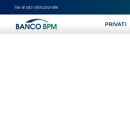
Vai al sito istituzionale
PRIVATI
HOMEPAGE
MAGAZINE
TAG
BASI TRADING
Basi trad