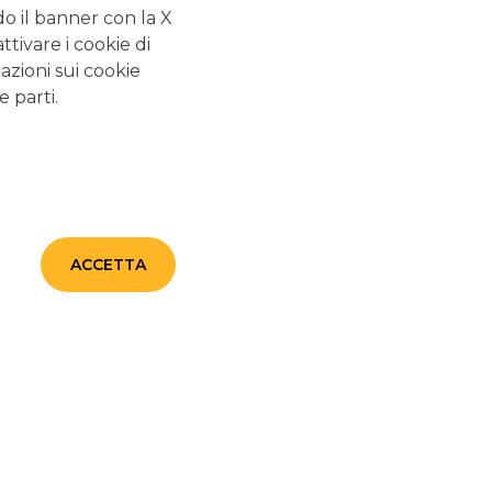
do il banner con la X
tivare i cookie di
azioni sui cookie
e parti.
ACCETTA
Quando vendere le azioni: le