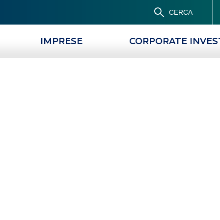
CERCA
IMPRESE
CORPORATE INVE
ing:
news e approf