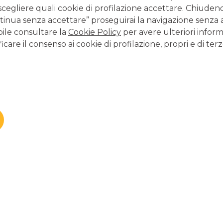
scegliere quali cookie di profilazione accettare. Chiuden
continua a leggere
inua senza accettare” proseguirai la navigazione senza at
bile consultare la
Cookie Policy
per avere ulteriori inform
CERTIFICATES
icare il consenso ai cookie di profilazione, propri e di terz
Obbligazioni indicizzate