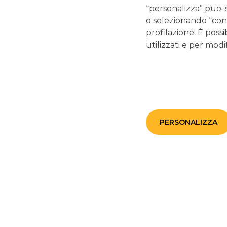
“personalizza” puoi 
CERTIFICATES
o selezionando “cont
profilazione. É possi
utilizzati e per modif
PERSONALIZZA
Indicatore di rischio: cos'è il