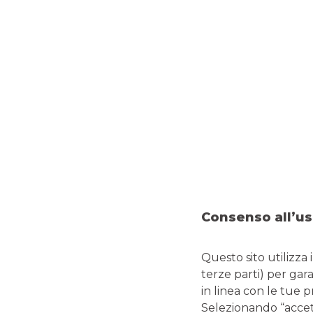
Italian Certificates Awards
2025: vota dal 19 al 26
gennaio 2026!
Consenso all’us
19/01/2026
-
Sono aperte le votazioni per gli Italian
Certificate Awards, per premiare i migliori certificati di
investimento, gli emittenti, le banche collocatrici e i
broker on line che si sono distinti per qualità,
Questo sito utilizza 
innovazione e servizio agli investitori
terze parti) per gar
in linea con le tue 
continua a leggere
Selezionando “accetta