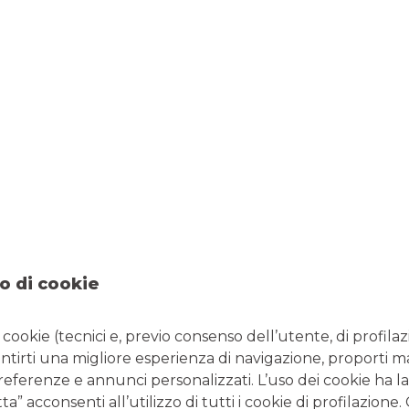
Nuova emissione 18+ Fixed
Premium Certificates su
Singola Azione
o di cookie
27/11/2025
-
Banco BPM ha emesso 11 nuovi
Certificates su singola azione che pagano 18 cedole
mensili incondizionate per i primi 18 mesi, che saranno
corrisposte indipendentemente dal valore del
i cookie (tecnici e, previo consenso dell’utente, di profilaz
sottostante. Nei successivi 18 mesi le cedole sono
antirti una migliore esperienza di navigazione, proporti m
condizionate al valore del sottostante, ma prevedono
preferenze e annunci personalizzati. L’uso dei cookie ha la
comunque l’Effetto memoria.
” acconsenti all’utilizzo di tutti i cookie di profilazione