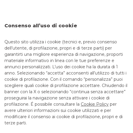
BPM youweb.bancobpm.it e sul sito www.piuvera.it
Prima della sottoscrizione di uno o più prodotti assicurativi,
Banco BPM in qualità di distributore è tenuto a rilevare i
fabbisogni assicurativi del cliente e a verificarne la coerenza
Consenso all’uso di cookie
con i prodotti proposti.
Le informazioni commerciali rappresentate sono finalizzate
Questo sito utilizza i cookie (tecnici e, previo consenso
al collocamento di contratti assicurativi.
dell’utente, di profilazione, propri e di terze parti) per
garantirti una migliore esperienza di navigazione, proporti
materiale informativo in linea con le tue preferenze e
annunci personalizzati. L’uso dei cookie ha la durata di 1
anno. Selezionando “accetta” acconsenti all’utilizzo di tutti i
TUTTI I CONTATTI
cookie di profilazione. Con il comando “personalizza” puoi
scegliere quali cookie di profilazione accettare. Chiudendo il
banner con la X o selezionando “continua senza accettare”
LINK UTILI
proseguirai la navigazione senza attivare i cookie di
CONTATTI E FILIALI
profilazione. É possibile consultare la
Cookie Policy
per
avere ulteriori informazioni sui cookie utilizzati e per
LAVORA CON NOI
modificare il consenso ai cookie di profilazione, propri e di
TERZO SETTORE
terze parti.
SICUREZZA